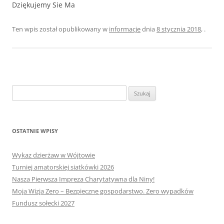
Dziękujemy Sie Ma
Ten wpis został opublikowany w
informacje
dnia
8 stycznia 2018
,
.
Szukaj:
OSTATNIE WPISY
Wykaz dzierżaw w Wójtowie
Turniej amatorskiej siatkówki 2026
Nasza Pierwsza Impreza Charytatywna dla Niny!
Moja Wizja Zero – Bezpieczne gospodarstwo. Zero wypadków
Fundusz sołecki 2027