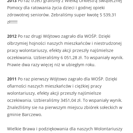
2013
Po raz trzeci graliśmy z Wielką Orkiestrą Świątecznej
Pomocy dla ratowania życia dzieci i godnej opieki
zdrowotnej seniorów. Zebraliśmy super kwotę 5 539,31
zł!!!!!!
2012
Po raz drugi Wójtowo zagrało dla WOŚP. Dzięki
olbrzymiej hojności naszych mieszkańców i niestrudzonej
pracy wolontariuszy, efekty akcji przeszły najśmielsze
oczekiwania. Uzbieraliśmy 6 051,28 zł. To wspaniały wynik.
Prawie dwa razy więcej niż w ubiegłym roku.
2011
Po raz pierwszy Wójtowo zagrało dla WOŚP. Dzięki
ofiarności naszych mieszkańców i ciężkiej pracy
wolontariuszy, efekty akcji przeszły najśmielsze
oczekiwania. Uzbieraliśmy 3451,04 zł. To wspaniały wynik.
Znaleźliśmy sie na pierwszym miejscu zbiórek sołeckich w
gminie Barczewo.
Wielkie Brawa i podziękowania dla naszych Wolontariuszy