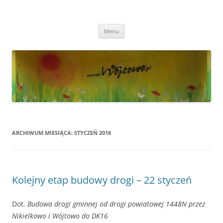
Przejdź
do
Wójtowo
treści
Strona Wójtowa
Menu
ARCHIWUM MIESIĄCA:
STYCZEŃ 2018
Kolejny etap budowy drogi – 22 styczeń
Dot.
Budowa drogi gminnej od drogi powiatowej 1448N przez
Nikielkowo i Wójtowo do DK16