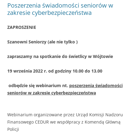
Poszerzenia świadomości seniorów w
zakresie cyberbezpieczeństwa
ZAPROSZENIE
Szanowni Seniorzy (ale nie tylko )
zapraszamy na spotkanie do świetlicy w Wójtowie
19 września 2022 r. od godziny 10.00 do 13.00
odb
ę
dzie si
ę
webinarium nt.
poszerzenia
ś
wiadomo
ś
ci
seniorów w zakresie cyberbezpiecze
ń
stwa
Webinarium organizowane przez Urząd Komisji Nadzoru
Finansowego CEDUR we współpracy z Komendą Główną
Policji