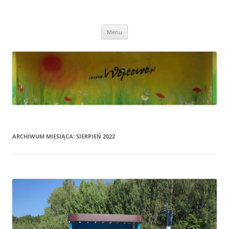
Przejdź
do
Wójtowo
treści
Strona Wójtowa
Menu
ARCHIWUM MIESIĄCA:
SIERPIEŃ 2022