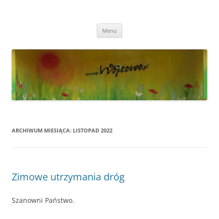
Przejdź
do
Wójtowo
treści
Strona Wójtowa
Menu
ARCHIWUM MIESIĄCA:
LISTOPAD 2022
Zimowe utrzymania dróg
Szanowni Państwo.