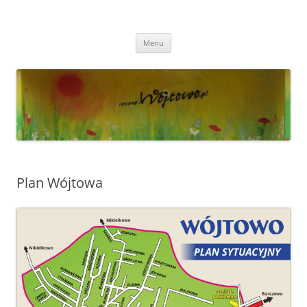
Przejdź
do
Wójtowo
treści
Strona Wójtowa
Menu
Plan Wójtowa