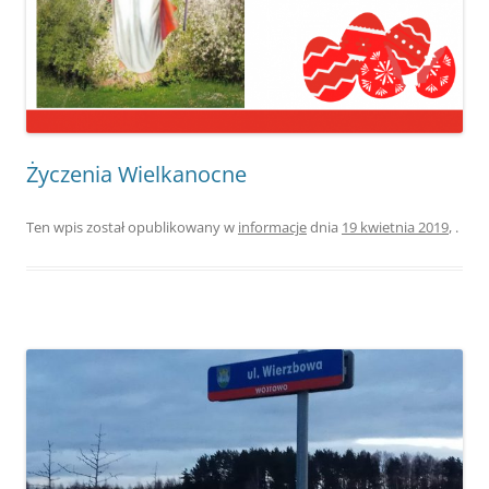
Życzenia Wielkanocne
Ten wpis został opublikowany w
informacje
dnia
19 kwietnia 2019
,
.