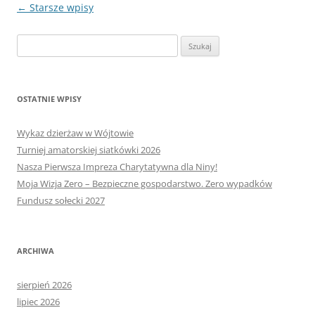
Nawigacja
←
Starsze wpisy
wpisu
Szukaj:
OSTATNIE WPISY
Wykaz dzierżaw w Wójtowie
Turniej amatorskiej siatkówki 2026
Nasza Pierwsza Impreza Charytatywna dla Niny!
Moja Wizja Zero – Bezpieczne gospodarstwo. Zero wypadków
Fundusz sołecki 2027
ARCHIWA
sierpień 2026
lipiec 2026