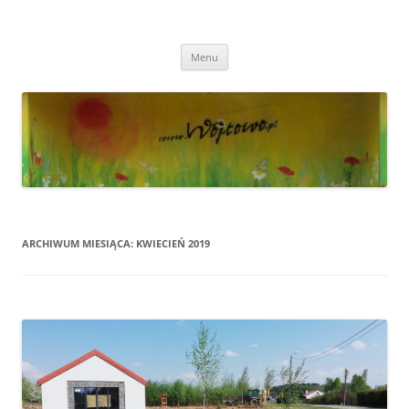
Przejdź
do
Wójtowo
treści
Strona Wójtowa
Menu
ARCHIWUM MIESIĄCA:
KWIECIEŃ 2019