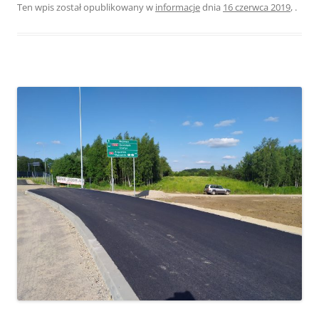
Ten wpis został opublikowany w
informacje
dnia
16 czerwca 2019
,
.