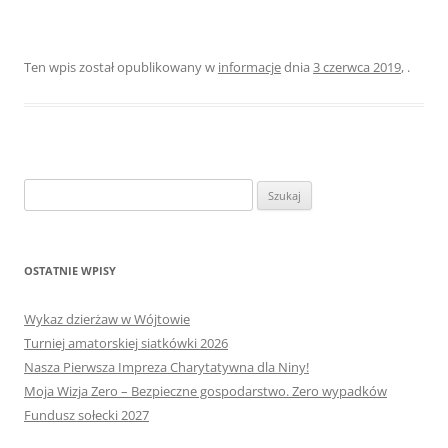
Ten wpis został opublikowany w
informacje
dnia
3 czerwca 2019
,
.
Szukaj:
OSTATNIE WPISY
Wykaz dzierżaw w Wójtowie
Turniej amatorskiej siatkówki 2026
Nasza Pierwsza Impreza Charytatywna dla Niny!
Moja Wizja Zero – Bezpieczne gospodarstwo. Zero wypadków
Fundusz sołecki 2027