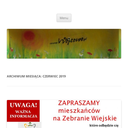
Przejdź
do
Wójtowo
treści
Strona Wójtowa
Menu
ARCHIWUM MIESIĄCA:
CZERWIEC 2019