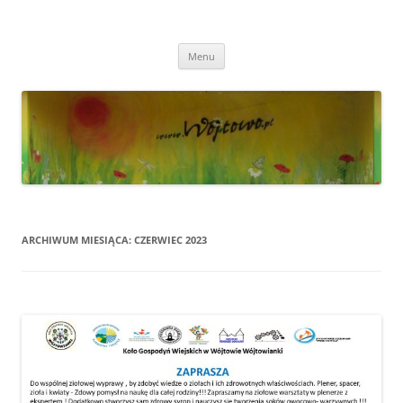
Przejdź
do
Wójtowo
treści
Strona Wójtowa
Menu
ARCHIWUM MIESIĄCA:
CZERWIEC 2023