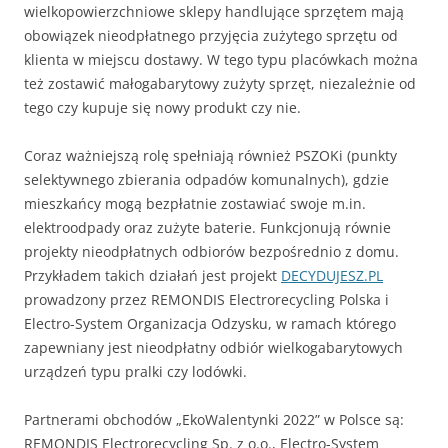
wielkopowierzchniowe sklepy handlujące sprzętem mają
obowiązek nieodpłatnego przyjęcia zużytego sprzętu od
klienta w miejscu dostawy. W tego typu placówkach można
też zostawić małogabarytowy zużyty sprzęt, niezależnie od
tego czy kupuje się nowy produkt czy nie.
Coraz ważniejszą rolę spełniają również PSZOKi (punkty
selektywnego zbierania odpadów komunalnych), gdzie
mieszkańcy mogą bezpłatnie zostawiać swoje m.in.
elektroodpady oraz zużyte baterie. Funkcjonują równie
projekty nieodpłatnych odbiorów bezpośrednio z domu.
Przykładem takich działań jest projekt
DECYDUJESZ.PL
prowadzony przez REMONDIS Electrorecycling Polska i
Electro-System Organizacja Odzysku, w ramach którego
zapewniany jest nieodpłatny odbiór wielkogabarytowych
urządzeń typu pralki czy lodówki.
Partnerami obchodów „EkoWalentynki 2022” w Polsce są:
REMONDIS Electrorecycling Sp. z o.o., Electro-System