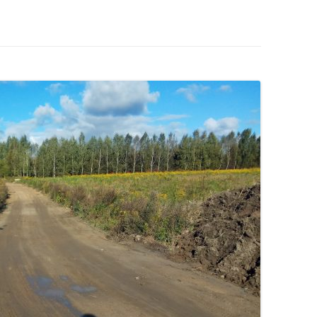
S
ÓJTOWA
WÓJTOWIE
W
WÓJTOWO PO RAZ DRUGI
ODKRYTE
OMUNALNYCH
KOŚCIUSZKOWCY Z WÓJTOWA
OMARYNACH
SIÓDMY ŻOŁNIERZ
…ALE NA GROCHÓWKĘ
POJECHALIŚMY