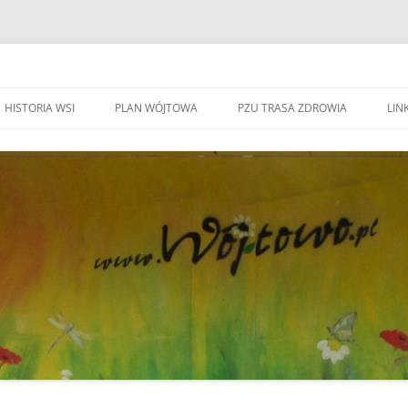
HISTORIA WSI
PLAN WÓJTOWA
PZU TRASA ZDROWIA
LINK
WA WÓJTOWO
HISTORIA WSI
S
W
WÓJTOWO – WIEŚ I PARAFIA
F
KAPLICZKI I KRZYŻE W WÓJTOWIE
W
DO BEATYFIKACJI
F
KANDYDACI NA OŁTARZE
P
YWOZU ŚMIECI
ZWIĄZANI Z WÓJOWEM
O
BO JESTEM STĄD
G
TOWIE
SPOTKANIE W RODZINNYM