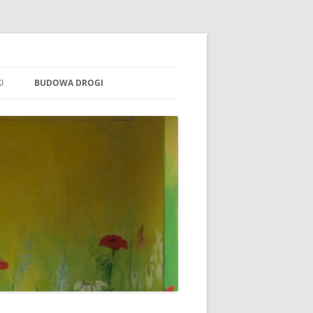
I
BUDOWA DROGI
TOWARZYSZENIE „WSPÓLNE
ÓJTOWO”
B STOWARZYSZENIE WSPÓLNE
ÓJTOWO
B SOŁECTWO WÓJTOWO
ARAFIA WÓJTOWO
LSZTYN
MINA BARCZEWO
DYŻURY RADNYCH