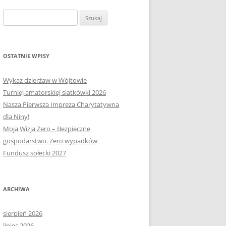
OŁECTWA
PLAN PRACY RM
SOŁECTWO KAPLITYNY
Szukaj:
E-MAPA BARCZEWA
SOŁECTWO NIKIELKOWO
SOŁECTWO ŁĘGAJNY
OSTATNIE WPISY
SOŁECTWO KLEBARK WIELKI
Wykaz dzierżaw w Wójtowie
Turniej amatorskiej siatkówki 2026
Nasza Pierwsza Impreza Charytatywna
dla Niny!
Moja Wizja Zero – Bezpieczne
gospodarstwo. Zero wypadków
Fundusz sołecki 2027
ARCHIWA
sierpień 2026
lipiec 2026