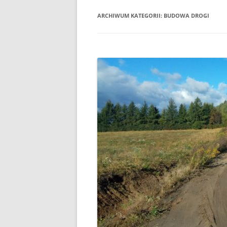
PLAN ODNOWY W
ARCHIWUM KATEGORII:
BUDOWA DROGI
WYKAZ TELEFONÓ
ZAKŁAD USŁUG K
SCHRONISKO W T