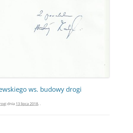
ewskiego ws. budowy drogi
rogi
dnia
13 lipca 2018
,
.