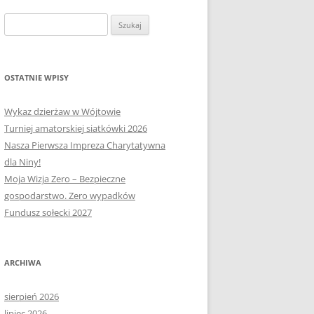
OŁECTWA
PLAN PRACY RM
SOŁECTWO KAPLITYNY
Szukaj:
E-MAPA BARCZEWA
SOŁECTWO NIKIELKOWO
SOŁECTWO ŁĘGAJNY
OSTATNIE WPISY
SOŁECTWO KLEBARK WIELKI
Wykaz dzierżaw w Wójtowie
Turniej amatorskiej siatkówki 2026
Nasza Pierwsza Impreza Charytatywna
dla Niny!
Moja Wizja Zero – Bezpieczne
gospodarstwo. Zero wypadków
Fundusz sołecki 2027
ARCHIWA
sierpień 2026
lipiec 2026