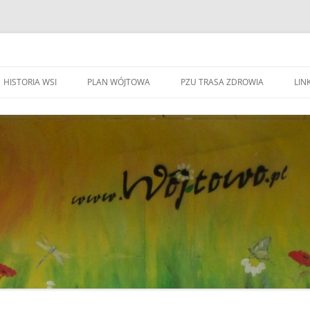
HISTORIA WSI
PLAN WÓJTOWA
PZU TRASA ZDROWIA
LINK
WA WÓJTOWO
HISTORIA WSI
S
W
WÓJTOWO – WIEŚ I PARAFIA
F
KAPLICZKI I KRZYŻE W WÓJTOWIE
W
DO BEATYFIKACJI
F
KANDYDACI NA OŁTARZE
P
YWOZU ŚMIECI
ZWIĄZANI Z WÓJOWEM
O
BO JESTEM STĄD
G
TOWIE
SPOTKANIE W RODZINNYM