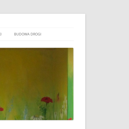
I
BUDOWA DROGI
TOWARZYSZENIE „WSPÓLNE
ÓJTOWO”
B STOWARZYSZENIE WSPÓLNE
ÓJTOWO
B SOŁECTWO WÓJTOWO
ARAFIA WÓJTOWO
LSZTYN
MINA BARCZEWO
DYŻURY RADNYCH