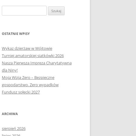
OŁECTWA
PLAN PRACY RM
SOŁECTWO KAPLITYNY
Szukaj:
E-MAPA BARCZEWA
SOŁECTWO NIKIELKOWO
SOŁECTWO ŁĘGAJNY
OSTATNIE WPISY
SOŁECTWO KLEBARK WIELKI
Wykaz dzierżaw w Wójtowie
Turniej amatorskiej siatkówki 2026
Nasza Pierwsza Impreza Charytatywna
dla Niny!
Moja Wizja Zero – Bezpieczne
gospodarstwo. Zero wypadków
Fundusz sołecki 2027
ARCHIWA
sierpień 2026
lipiec 2026