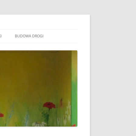
I
BUDOWA DROGI
TOWARZYSZENIE „WSPÓLNE
ÓJTOWO”
B STOWARZYSZENIE WSPÓLNE
ÓJTOWO
B SOŁECTWO WÓJTOWO
ARAFIA WÓJTOWO
LSZTYN
MINA BARCZEWO
DYŻURY RADNYCH