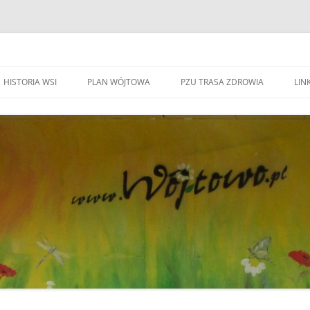
HISTORIA WSI
PLAN WÓJTOWA
PZU TRASA ZDROWIA
LINK
WA WÓJTOWO
HISTORIA WSI
S
W
WÓJTOWO – WIEŚ I PARAFIA
F
KAPLICZKI I KRZYŻE W WÓJTOWIE
W
DO BEATYFIKACJI
F
KANDYDACI NA OŁTARZE
P
YWOZU ŚMIECI
ZWIĄZANI Z WÓJOWEM
O
BO JESTEM STĄD
G
TOWIE
SPOTKANIE W RODZINNYM