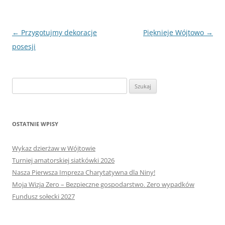
Nawigacja
←
Przygotujmy dekoracje
Pięknieje Wójtowo
→
wpisu
posesji
Szukaj:
OSTATNIE WPISY
Wykaz dzierżaw w Wójtowie
Turniej amatorskiej siatkówki 2026
Nasza Pierwsza Impreza Charytatywna dla Niny!
Moja Wizja Zero – Bezpieczne gospodarstwo. Zero wypadków
Fundusz sołecki 2027