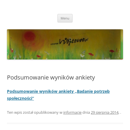
Przejdź
do
Wójtowo
treści
Strona Wójtowa
Menu
Podsumowanie wyników ankiety
Podsumowanie wyników ankiety „Badanie potrzeb
społeczności”
Ten wpis został opublikowany w
informacje
dnia
29 sierpnia 2014
,
.