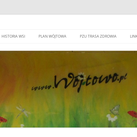
HISTORIA WSI
PLAN WÓJTOWA
PZU TRASA ZDROWIA
LINK
WA WÓJTOWO
HISTORIA WSI
S
W
WÓJTOWO – WIEŚ I PARAFIA
F
KAPLICZKI I KRZYŻE W WÓJTOWIE
W
DO BEATYFIKACJI
F
KANDYDACI NA OŁTARZE
P
YWOZU ŚMIECI
ZWIĄZANI Z WÓJOWEM
O
BO JESTEM STĄD
G
TOWIE
SPOTKANIE W RODZINNYM