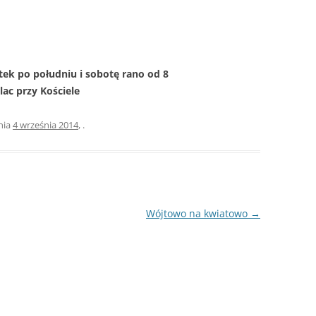
S
ÓJTOWA
WÓJTOWIE
W
WÓJTOWO PO RAZ DRUGI
ODKRYTE
tek po południu i sobotę rano od 8
OMUNALNYCH
ac przy Kościele
KOŚCIUSZKOWCY Z WÓJTOWA
OMARYNACH
SIÓDMY ŻOŁNIERZ
nia
4 września 2014
,
.
…ALE NA GROCHÓWKĘ
POJECHALIŚMY
Wójtowo na kwiatowo
→