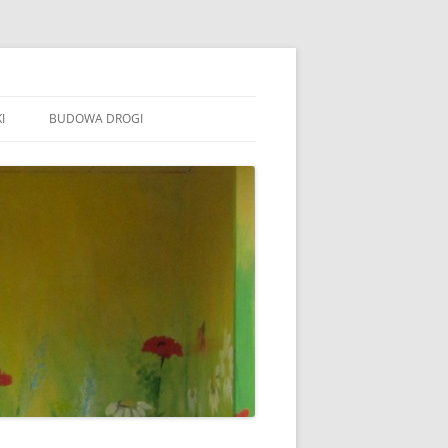
I
BUDOWA DROGI
TOWARZYSZENIE „WSPÓLNE
ÓJTOWO”
B STOWARZYSZENIE WSPÓLNE
ÓJTOWO
B SOŁECTWO WÓJTOWO
ARAFIA WÓJTOWO
LSZTYN
MINA BARCZEWO
DYŻURY RADNYCH