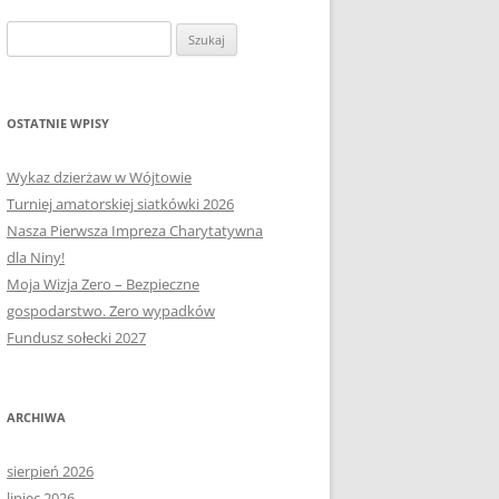
OŁECTWA
PLAN PRACY RM
SOŁECTWO KAPLITYNY
Szukaj:
E-MAPA BARCZEWA
SOŁECTWO NIKIELKOWO
SOŁECTWO ŁĘGAJNY
OSTATNIE WPISY
SOŁECTWO KLEBARK WIELKI
Wykaz dzierżaw w Wójtowie
Turniej amatorskiej siatkówki 2026
Nasza Pierwsza Impreza Charytatywna
dla Niny!
Moja Wizja Zero – Bezpieczne
gospodarstwo. Zero wypadków
Fundusz sołecki 2027
ARCHIWA
sierpień 2026
lipiec 2026