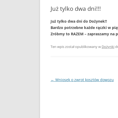
PLAN ODNOWY W
Już tylko dwa dni!!!
WYKAZ TELEFONÓ
Już tylko dwa dni do Dożynek!!
Bardzo potrzebne każde rączki w pią
ZAKŁAD USŁUG K
Zróbmy to RAZEM – zapraszamy na pl
SCHRONISKO W T
Ten wpis został opublikowany w
Dożynki
d
Nawigacja
←
Wniosek o zwrot kosztów dowozu
wpisu