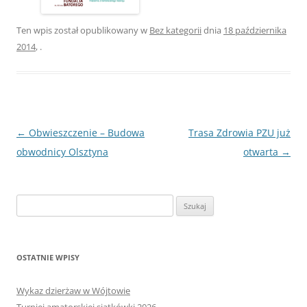
Ten wpis został opublikowany w
Bez kategorii
dnia
18 października
2014
,
.
Nawigacja
←
Obwieszczenie – Budowa
Trasa Zdrowia PZU już
wpisu
obwodnicy Olsztyna
otwarta
→
Szukaj:
OSTATNIE WPISY
Wykaz dzierżaw w Wójtowie