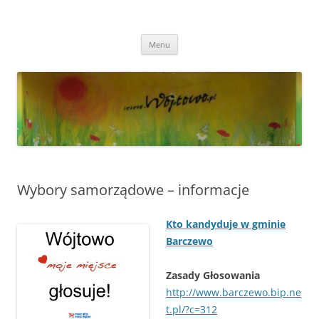
Przejdź
do
Wójtowo
treści
Strona Wójtowa
Menu
Wybory samorządowe – informacje
Kto kandyduje w gminie
Barczewo
Za
sady Głosowania
ht
tp://www.barczewo.bip.ne
t.pl/?c=312