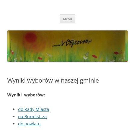
Przejdź
do
Wójtowo
treści
Strona Wójtowa
Menu
Wyniki wyborów w naszej gminie
Wyniki wyborów:
do Rady Miasta
na Burmistrza
do powiatu