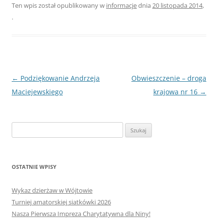
Ten wpis został opublikowany w
informacje
dnia
20 listopada 2014
,
.
Nawigacja
←
Podziękowanie Andrzeja
Obwieszczenie – droga
wpisu
Maciejewskiego
krajowa nr 16
→
Szukaj:
OSTATNIE WPISY
Wykaz dzierżaw w Wójtowie
Turniej amatorskiej siatkówki 2026
Nasza Pierwsza Impreza Charytatywna dla Niny!