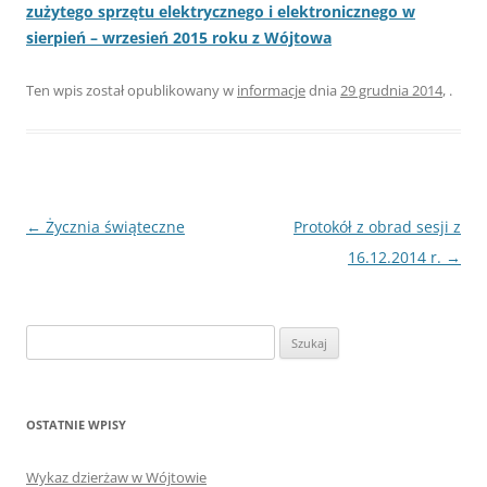
zużytego sprzętu elektrycznego i elektronicznego w
sierpień – wrzesień 2015 roku z Wójtowa
Ten wpis został opublikowany w
informacje
dnia
29 grudnia 2014
,
.
Nawigacja
←
Życznia świąteczne
Protokół z obrad sesji z
wpisu
16.12.2014 r.
→
Szukaj:
OSTATNIE WPISY
Wykaz dzierżaw w Wójtowie