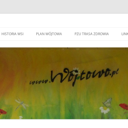
HISTORIA WSI
PLAN WÓJTOWA
PZU TRASA ZDROWIA
LINK
WA WÓJTOWO
HISTORIA WSI
S
W
WÓJTOWO – WIEŚ I PARAFIA
F
KAPLICZKI I KRZYŻE W WÓJTOWIE
W
DO BEATYFIKACJI
F
KANDYDACI NA OŁTARZE
P
YWOZU ŚMIECI
ZWIĄZANI Z WÓJOWEM
O
BO JESTEM STĄD
G
TOWIE
SPOTKANIE W RODZINNYM