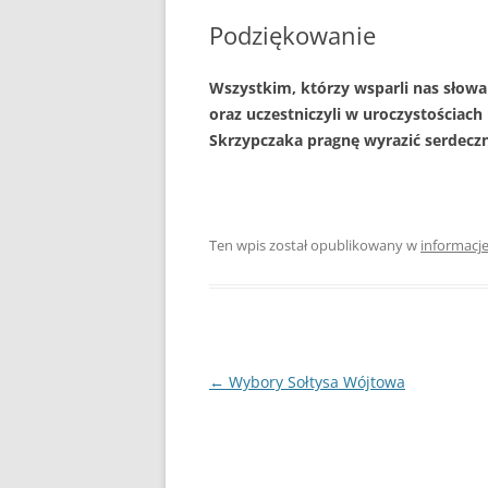
PLAN ODNOWY W
Podziękowanie
WYKAZ TELEFONÓ
Wszystkim, którzy wsparli nas słowa
oraz uczestniczyli w uroczystościac
ZAKŁAD USŁUG K
Skrzypczaka
pragnę wyrazić serdecz
SCHRONISKO W T
Ten wpis został opublikowany w
informacj
Nawigacja
←
Wybory Sołtysa Wójtowa
wpisu