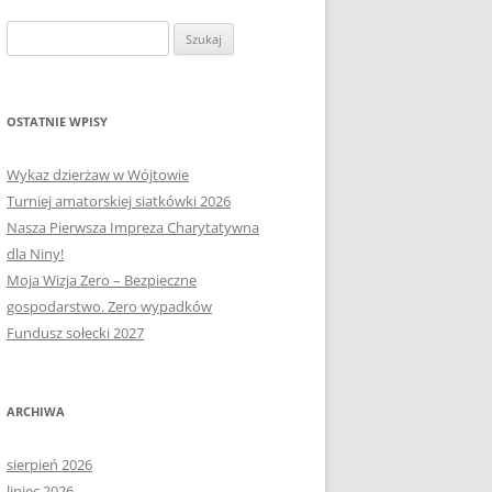
OŁECTWA
PLAN PRACY RM
SOŁECTWO KAPLITYNY
Szukaj:
E-MAPA BARCZEWA
SOŁECTWO NIKIELKOWO
SOŁECTWO ŁĘGAJNY
OSTATNIE WPISY
SOŁECTWO KLEBARK WIELKI
Wykaz dzierżaw w Wójtowie
Turniej amatorskiej siatkówki 2026
Nasza Pierwsza Impreza Charytatywna
dla Niny!
Moja Wizja Zero – Bezpieczne
gospodarstwo. Zero wypadków
Fundusz sołecki 2027
ARCHIWA
sierpień 2026
lipiec 2026