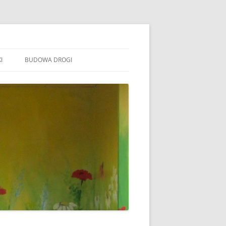
I
BUDOWA DROGI
TOWARZYSZENIE „WSPÓLNE
ÓJTOWO”
B STOWARZYSZENIE WSPÓLNE
ÓJTOWO
B SOŁECTWO WÓJTOWO
ARAFIA WÓJTOWO
LSZTYN
MINA BARCZEWO
DYŻURY RADNYCH