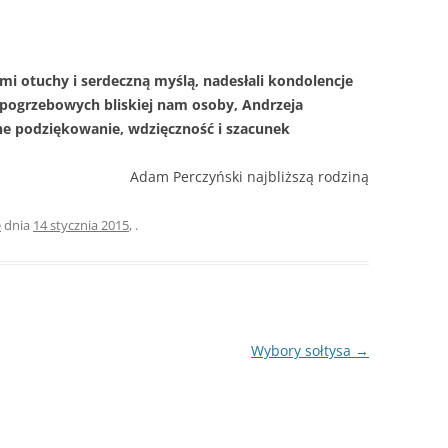
S
ÓJTOWA
WÓJTOWIE
W
WÓJTOWO PO RAZ DRUGI
mi otuchy i serdeczną myślą, nadesłali kondolencje
ODKRYTE
h pogrzebowych bliskiej nam osoby, Andrzeja
OMUNALNYCH
ne podziękowanie, wdzięczność i szacunek
KOŚCIUSZKOWCY Z WÓJTOWA
OMARYNACH
SIÓDMY ŻOŁNIERZ
Adam Perczyński najbliższą rodziną
…ALE NA GROCHÓWKĘ
e
dnia
14 stycznia 2015
,
.
POJECHALIŚMY
Wybory sołtysa
→