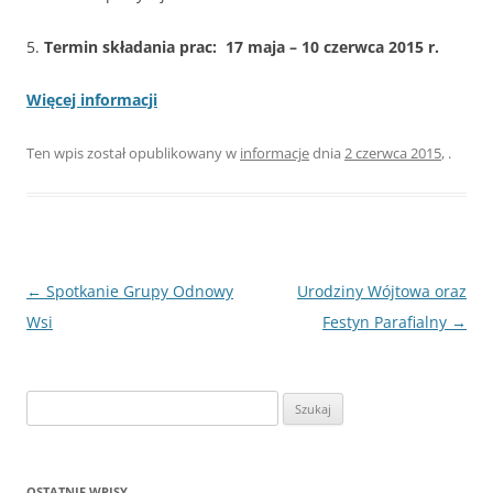
5.
Termin składania prac: 17 maja – 10 czerwca 2015 r.
Więcej informacji
Ten wpis został opublikowany w
informacje
dnia
2 czerwca 2015
,
.
Nawigacja
←
Spotkanie Grupy Odnowy
Urodziny Wójtowa oraz
wpisu
Wsi
Festyn Parafialny
→
Szukaj:
OSTATNIE WPISY