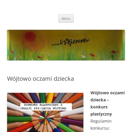
Przejdź
do
Wójtowo
treści
Strona Wójtowa
Menu
Wójtowo oczami dziecka
Wójtowo oczami
dziecka –
konkurs
plastyczny
Regulamin
konkursu: