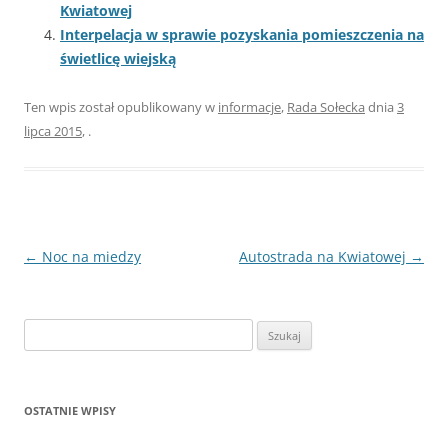
Kwiatowej
Interpelacja w sprawie pozyskania pomieszczenia na
świetlicę wiejską
Ten wpis został opublikowany w
informacje
,
Rada Sołecka
dnia
3
lipca 2015
,
.
Nawigacja
←
Noc na miedzy
Autostrada na Kwiatowej
→
wpisu
Szukaj:
OSTATNIE WPISY