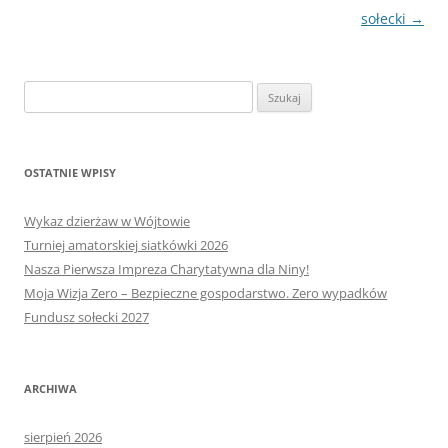
wpisu
sołecki
→
Szukaj:
OSTATNIE WPISY
Wykaz dzierżaw w Wójtowie
Turniej amatorskiej siatkówki 2026
Nasza Pierwsza Impreza Charytatywna dla Niny!
Moja Wizja Zero – Bezpieczne gospodarstwo. Zero wypadków
Fundusz sołecki 2027
ARCHIWA
sierpień 2026