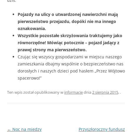
dziś:
Pojazdy na ulicy o utwardzonej nawierzchni mają
pierwszeństwo przejazdu, dopóki nie ma innego
oznakowania.
Wszystkie pozostałe skrzyżowania traktujemy jako
równorzędne! Mówiąc potocznie – pojazd jadący z
prawej strony ma pierwszeństwo.
Czując się wszyscy gospodarzami w miejscu naszego
zamieszkania dbajmy wspólnie o bezpieczeństwo nas
dorosłych i naszych dzieci pod hasłem „Przez Wójtowo
spacerowo!”
Ten wpis został opublikowany w
informacje
dnia
2 sierpnia 2015
,
.
Nawigacja
←
Noc na miedzy
Przyszłoroczny fundusz