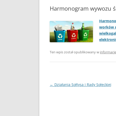
PLAN ODNOWY W
Harmonogram wywozu ś
WYKAZ TELEFONÓ
Harmono
worków d
ZAKŁAD USŁUG K
wielkoga
SCHRONISKO W T
elektron
Ten wpis został opublikowany w
informacj
Nawigacja
←
Działania Sołtysa i Rady Sołeckiej
wpisu