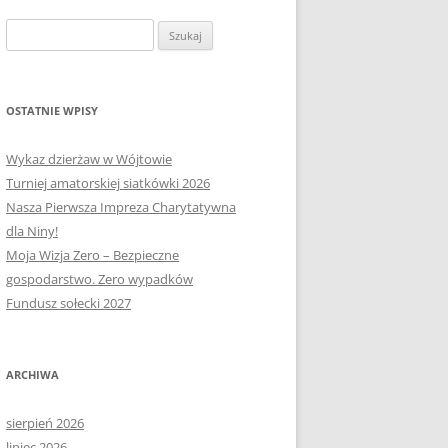
OŁECTWA
PLAN PRACY RM
SOŁECTWO KAPLITYNY
Szukaj:
E-MAPA BARCZEWA
SOŁECTWO NIKIELKOWO
SOŁECTWO ŁĘGAJNY
OSTATNIE WPISY
SOŁECTWO KLEBARK WIELKI
Wykaz dzierżaw w Wójtowie
Turniej amatorskiej siatkówki 2026
Nasza Pierwsza Impreza Charytatywna
dla Niny!
Moja Wizja Zero – Bezpieczne
gospodarstwo. Zero wypadków
Fundusz sołecki 2027
ARCHIWA
sierpień 2026
lipiec 2026