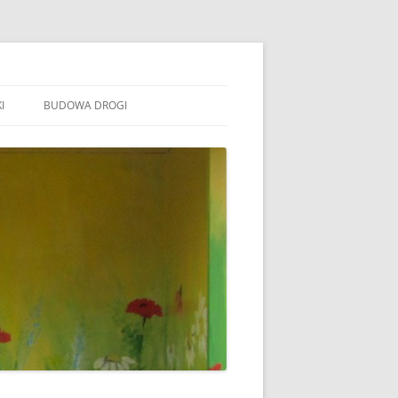
I
BUDOWA DROGI
TOWARZYSZENIE „WSPÓLNE
ÓJTOWO”
B STOWARZYSZENIE WSPÓLNE
ÓJTOWO
B SOŁECTWO WÓJTOWO
ARAFIA WÓJTOWO
LSZTYN
MINA BARCZEWO
DYŻURY RADNYCH