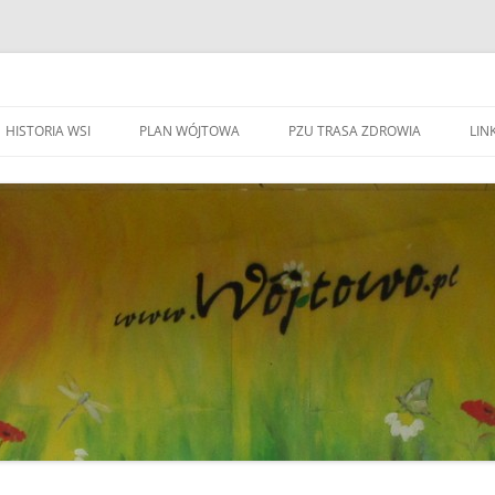
HISTORIA WSI
PLAN WÓJTOWA
PZU TRASA ZDROWIA
LINK
WA WÓJTOWO
HISTORIA WSI
S
W
WÓJTOWO – WIEŚ I PARAFIA
F
KAPLICZKI I KRZYŻE W WÓJTOWIE
W
DO BEATYFIKACJI
F
KANDYDACI NA OŁTARZE
P
YWOZU ŚMIECI
ZWIĄZANI Z WÓJOWEM
O
BO JESTEM STĄD
G
TOWIE
SPOTKANIE W RODZINNYM