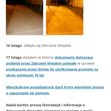
16 lutego
odbyło się Zebranie Wiejskie
17
lutego
złożyłem w Gminie
dokumenty dotyczące
podjętej przez Zebranie Wiejskie uchwały
w sprawie
przekazania przez Gminę do użytkowania gruntów na
okres minimum 10 lat
.
Mieszkańców posiadających dach kryty eternitem proszę
o zapoznanie się pismem.
Nadal bardzo proszę fotorelacje i informacje o
dziurawych drogach!! kierować na mojego e-maila