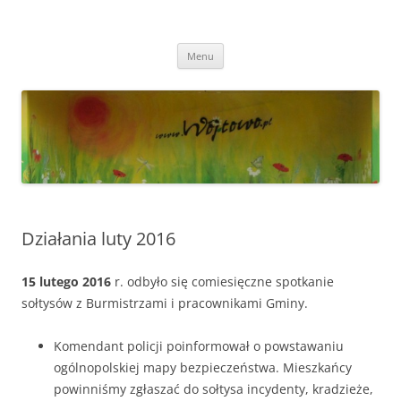
Przejdź
do
Wójtowo
treści
Strona Wójtowa
Menu
Działania luty 2016
15 lutego 2016
r. odbyło się comiesięczne spotkanie
sołtysów z Burmistrzami i pracownikami Gminy.
Komendant policji poinformował o powstawaniu
ogólnopolskiej mapy bezpieczeństwa. Mieszkańcy
powinniśmy zgłaszać do sołtysa incydenty, kradzieże,