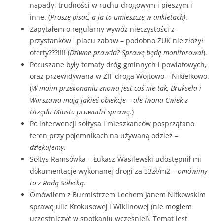
napady, trudności w ruchu drogowym i pieszym i
inne. (
Proszę pisać, a ja to umieszczę w ankietach)
.
Zapytałem o regularny wywóz nieczystości z
przystanków i placu zabaw – podobno ZUK nie złożył
oferty???!!!! (
Dziwne prawda?
Sprawę będę monitorował
).
Poruszane były tematy dróg gminnych i powiatowych,
oraz przewidywana w ZIT droga Wójtowo – Nikielkowo.
(
W moim przekonaniu znowu jest coś nie tak, Bruksela i
Warszawa mają jakieś obiekcje – ale Iwona Cwiek z
Urzędu Miasta prowadzi sprawę.
)
Po interwencji sołtysa i mieszkańców posprzątano
teren przy pojemnikach na używaną odzież –
dziękujemy
.
Sołtys Ramsówka – Łukasz Wasilewski udostępnił mi
dokumentacje wykonanej drogi za 33zł/m2 –
omówimy
to z Radą Sołecką
.
Omówiłem z Burmistrzem Lechem Janem Nitkowskim
sprawę ulic Krokusowej i Wiklinowej (nie mogłem
uczestniczyć w spotkaniu wcześniej). Temat jest