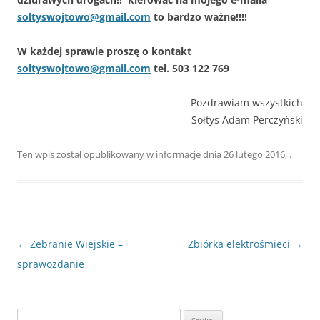
soltyswojtowo@gmail.com
to bardzo ważne!!!!
W każdej sprawie proszę o kontakt
soltyswojtowo@gmail.com
tel. 503 122 769
Pozdrawiam wszystkich
Sołtys Adam Perczyński
Ten wpis został opublikowany w
informacje
dnia
26 lutego 2016
,
.
Nawigacja
←
Zebranie Wiejskie –
Zbiórka elektrośmieci
→
wpisu
sprawozdanie
Szukaj: