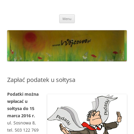
Przejdź
do
Wójtowo
treści
Strona Wójtowa
Menu
Zapłać podatek u sołtysa
Podatki można
wpłacać u
sołtysa do 15
marca 2016 r.
ul. Sosnowa 8,
tel. 503 122 769