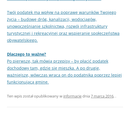
Twój podatek ma wpływ na poprawę warunków Twojego
życia – budowę dróg, kanalizacji, wodociągów,
unowocześnianie szkolnictwa, rozwój infrastruktury
turystycznej i rekreacyjnej oraz wspieranie społeczeństwa
obywatelskiego.
Dlaczego to ważne?
Po pierwsze, tak mówią przepisy – by płacić podatek
dochodowy tam, gdzie się mieszka. A po drugie,
ważniejsze, wówczas wraca on do podatnika poprzez lepiej
funkcjonującą gminę.
Ten wpis został opublikowany w
informacje
dnia
7 marca 2016
,
.