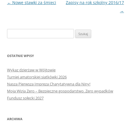
Nawigacja
←
Nowe stawki za śmieci
Zapisy na rok szkolny 2016/17
wpisu
→
Szukaj:
OSTATNIE WPISY
Wykaz dzierżaw w Wójtowie
Turniej amatorskiej siatkówki 2026
Nasza Pierwsza Impreza Charytatywna dla Niny!
Moja Wizja Zero – Bezpieczne gospodarstwo. Zero wypadków
Fundusz sołecki 2027
ARCHIWA