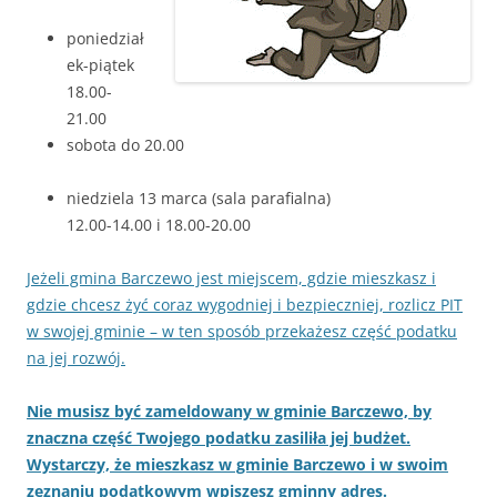
poniedział
ek-piątek
18.00-
21.00
sobota do 20.00
niedziela 13 marca (sala parafialna)
12.00-14.00 i 18.00-20.00
Jeżeli gmina Barczewo jest miejscem, gdzie mieszkasz i
gdzie chcesz żyć coraz wygodniej i bezpieczniej, rozlicz PIT
w swojej gminie – w ten sposób przekażesz część podatku
na jej rozwój.
Nie musisz być zameldowany w gminie Barczewo, by
znaczna część Twojego podatku zasiliła jej budżet.
Wystarczy, że mieszkasz w gminie Barczewo i w swoim
zeznaniu podatkowym wpiszesz gminny adres.