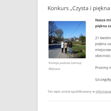
PLAN ODNOWY W
Konkurs „Czysta i piękna
WYKAZ TELEFONÓ
Nasza mi
piękna za
ZAKŁAD USŁUG K
SCHRONISKO W T
21 kwietn
piękna za
miejscowo
obecności
Komisja podczas lustracji
Prosimy 
Wójtowa
Szczegół
Ten wpis został opublikowany w
informacj