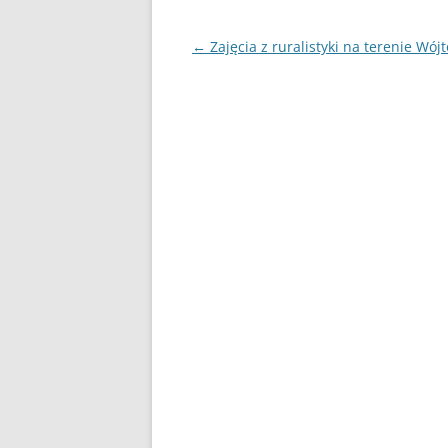
Nawigacja
←
Zajęcia z ruralistyki na terenie Wój
wpisu