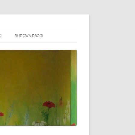
I
BUDOWA DROGI
TOWARZYSZENIE „WSPÓLNE
ÓJTOWO”
B STOWARZYSZENIE WSPÓLNE
ÓJTOWO
B SOŁECTWO WÓJTOWO
ARAFIA WÓJTOWO
LSZTYN
MINA BARCZEWO
DYŻURY RADNYCH