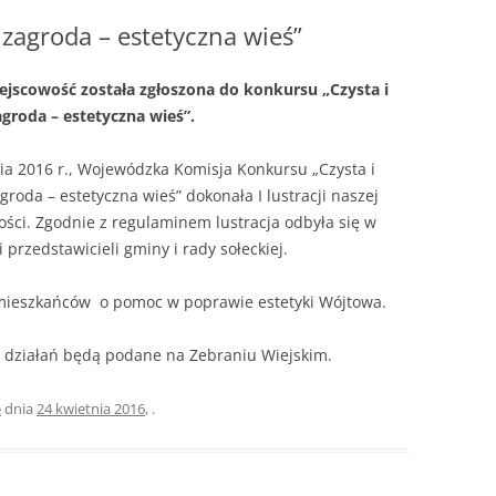
S
ÓJTOWA
WÓJTOWIE
 zagroda – estetyczna wieś”
W
WÓJTOWO PO RAZ DRUGI
ejscowość została zgłoszona do konkursu „Czysta i
ODKRYTE
groda – estetyczna wieś”.
OMUNALNYCH
KOŚCIUSZKOWCY Z WÓJTOWA
OMARYNACH
ia 2016 r., Wojewódzka Komisja Konkursu „Czysta i
SIÓDMY ŻOŁNIERZ
groda – estetyczna wieś” dokonała I lustracji naszej
ści. Zgodnie z regulaminem lustracja odbyła się w
…ALE NA GROCHÓWKĘ
 przedstawicieli gminy i rady sołeckiej.
POJECHALIŚMY
mieszkańców o pomoc w poprawie estetyki Wójtowa.
y działań będą podane na Zebraniu Wiejskim.
e
dnia
24 kwietnia 2016
,
.