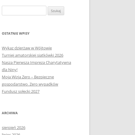
OŁECTWA
PLAN PRACY RM
SOŁECTWO KAPLITYNY
Szukaj:
E-MAPA BARCZEWA
SOŁECTWO NIKIELKOWO
SOŁECTWO ŁĘGAJNY
OSTATNIE WPISY
SOŁECTWO KLEBARK WIELKI
Wykaz dzierżaw w Wójtowie
Turniej amatorskiej siatkówki 2026
Nasza Pierwsza Impreza Charytatywna
dla Niny!
Moja Wizja Zero – Bezpieczne
gospodarstwo. Zero wypadków
Fundusz sołecki 2027
ARCHIWA
sierpień 2026
lipiec 2026