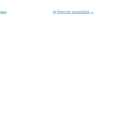
towa
IV Potyczki Sąsiedzkie
→