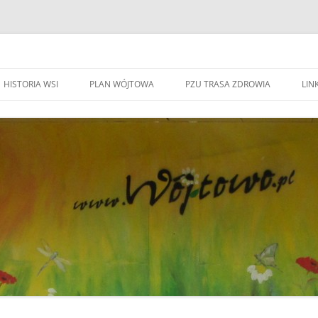
HISTORIA WSI
PLAN WÓJTOWA
PZU TRASA ZDROWIA
LINK
WA WÓJTOWO
HISTORIA WSI
S
W
WÓJTOWO – WIEŚ I PARAFIA
F
KAPLICZKI I KRZYŻE W WÓJTOWIE
W
DO BEATYFIKACJI
F
KANDYDACI NA OŁTARZE
P
YWOZU ŚMIECI
ZWIĄZANI Z WÓJOWEM
O
BO JESTEM STĄD
G
TOWIE
SPOTKANIE W RODZINNYM