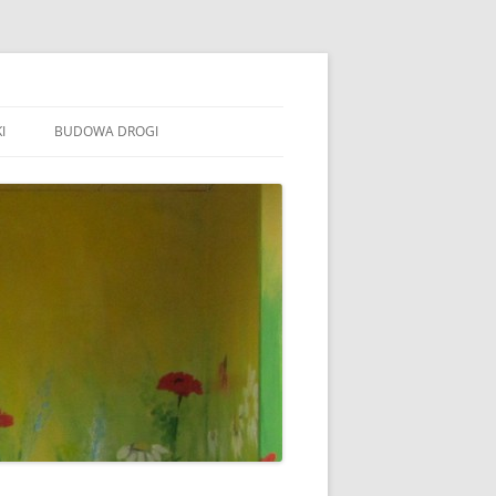
I
BUDOWA DROGI
TOWARZYSZENIE „WSPÓLNE
ÓJTOWO”
B STOWARZYSZENIE WSPÓLNE
ÓJTOWO
B SOŁECTWO WÓJTOWO
ARAFIA WÓJTOWO
LSZTYN
MINA BARCZEWO
DYŻURY RADNYCH