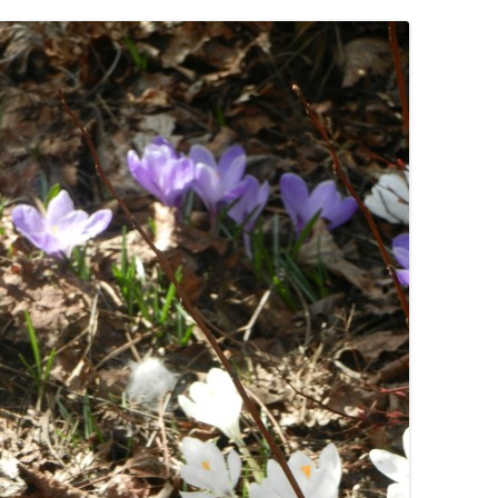
S
ÓJTOWA
WÓJTOWIE
W
WÓJTOWO PO RAZ DRUGI
ODKRYTE
OMUNALNYCH
KOŚCIUSZKOWCY Z WÓJTOWA
OMARYNACH
SIÓDMY ŻOŁNIERZ
…ALE NA GROCHÓWKĘ
POJECHALIŚMY