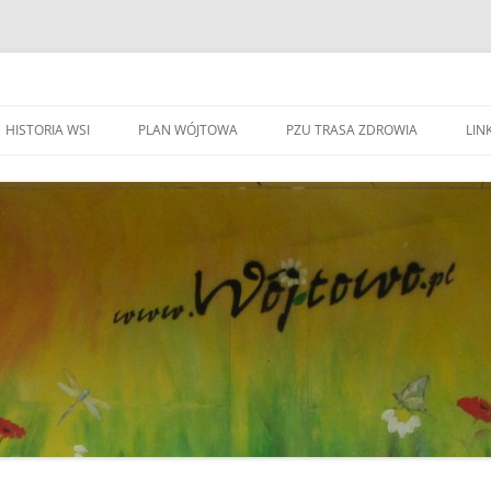
HISTORIA WSI
PLAN WÓJTOWA
PZU TRASA ZDROWIA
LINK
WA WÓJTOWO
HISTORIA WSI
S
W
WÓJTOWO – WIEŚ I PARAFIA
F
KAPLICZKI I KRZYŻE W WÓJTOWIE
W
DO BEATYFIKACJI
F
KANDYDACI NA OŁTARZE
P
YWOZU ŚMIECI
ZWIĄZANI Z WÓJOWEM
O
BO JESTEM STĄD
G
TOWIE
SPOTKANIE W RODZINNYM