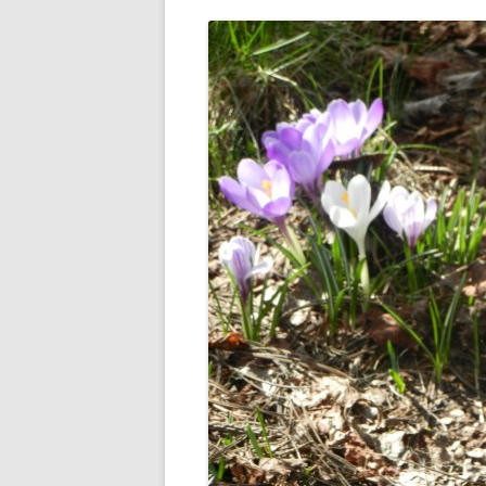
PLAN ODNOWY W
WYKAZ TELEFONÓ
ZAKŁAD USŁUG K
SCHRONISKO W T