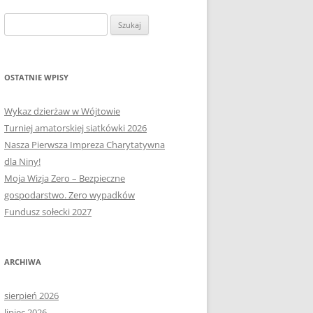
OŁECTWA
PLAN PRACY RM
SOŁECTWO KAPLITYNY
Szukaj:
E-MAPA BARCZEWA
SOŁECTWO NIKIELKOWO
SOŁECTWO ŁĘGAJNY
OSTATNIE WPISY
SOŁECTWO KLEBARK WIELKI
Wykaz dzierżaw w Wójtowie
Turniej amatorskiej siatkówki 2026
Nasza Pierwsza Impreza Charytatywna
dla Niny!
Moja Wizja Zero – Bezpieczne
gospodarstwo. Zero wypadków
Fundusz sołecki 2027
ARCHIWA
sierpień 2026
lipiec 2026