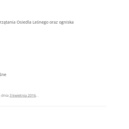
rzątania Osiedla Leśnego oraz ogniska
eśne
e
dnia
3 kwietnia 2016
,
.