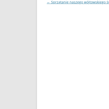
Nawigacja
←
Sprzątanie naszego wójtowskiego ś
wpisu