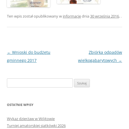
Ten wpis został opublikowany w
informacje
dnia
30 września 2016
,
.
Nawigacja
←
Wnioski do budżetu
Zbiórka odpadów
wpisu
gminnego 2017
wielkogabarytowych
→
Szukaj:
OSTATNIE WPISY
Wykaz dzierżaw w Wójtowie
Turniej amatorskiej siatkówki 2026