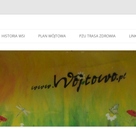
HISTORIA WSI
PLAN WÓJTOWA
PZU TRASA ZDROWIA
LINK
WA WÓJTOWO
HISTORIA WSI
S
W
WÓJTOWO – WIEŚ I PARAFIA
F
KAPLICZKI I KRZYŻE W WÓJTOWIE
W
DO BEATYFIKACJI
F
KANDYDACI NA OŁTARZE
P
YWOZU ŚMIECI
ZWIĄZANI Z WÓJOWEM
O
BO JESTEM STĄD
G
TOWIE
SPOTKANIE W RODZINNYM