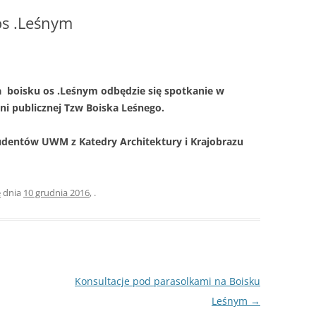
S
ÓJTOWA
WÓJTOWIE
os .Leśnym
W
WÓJTOWO PO RAZ DRUGI
ODKRYTE
OMUNALNYCH
a boisku os .Leśnym odbędzie się spotkanie w
KOŚCIUSZKOWCY Z WÓJTOWA
OMARYNACH
i publicznej Tzw Boiska Leśnego.
SIÓDMY ŻOŁNIERZ
udentów UWM z Katedry Architektury i Krajobrazu
…ALE NA GROCHÓWKĘ
POJECHALIŚMY
e
dnia
10 grudnia 2016
,
.
Konsultacje pod parasolkami na Boisku
Leśnym
→