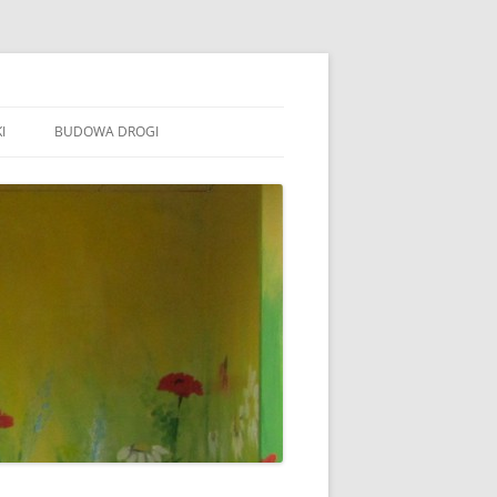
I
BUDOWA DROGI
TOWARZYSZENIE „WSPÓLNE
ÓJTOWO”
B STOWARZYSZENIE WSPÓLNE
ÓJTOWO
B SOŁECTWO WÓJTOWO
ARAFIA WÓJTOWO
LSZTYN
MINA BARCZEWO
DYŻURY RADNYCH