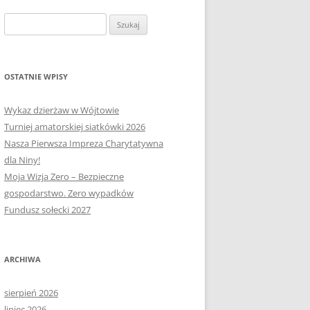
OŁECTWA
PLAN PRACY RM
SOŁECTWO KAPLITYNY
Szukaj:
E-MAPA BARCZEWA
SOŁECTWO NIKIELKOWO
SOŁECTWO ŁĘGAJNY
OSTATNIE WPISY
SOŁECTWO KLEBARK WIELKI
Wykaz dzierżaw w Wójtowie
Turniej amatorskiej siatkówki 2026
Nasza Pierwsza Impreza Charytatywna
dla Niny!
Moja Wizja Zero – Bezpieczne
gospodarstwo. Zero wypadków
Fundusz sołecki 2027
ARCHIWA
sierpień 2026
lipiec 2026