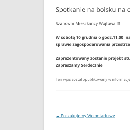
PLAN ODNOWY W
Spotkanie na boisku na 
WYKAZ TELEFONÓ
Szanowni Mieszkańcy Wójtowa!!!!
ZAKŁAD USŁUG K
W sobotę 10 grudnia o godz.11.00 n
SCHRONISKO W T
sprawie zagospodarowania przestrzen
Zaprezentowany zostanie projekt st
Zapraszamy Serdecznie
Ten wpis został opublikowany w
informacj
Nawigacja
←
Poszukujemy Wolontariuszy
wpisu