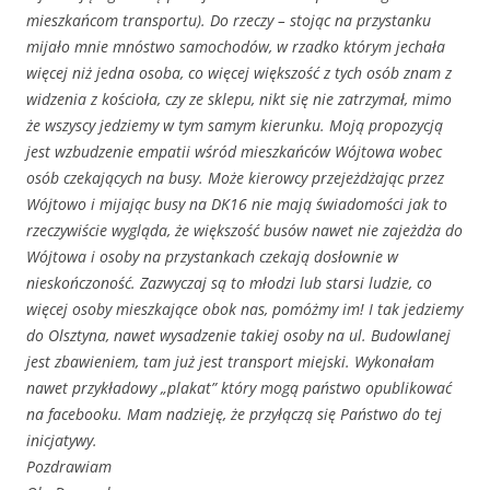
mieszkańcom transportu). Do rzeczy – stojąc na przystanku
mijało mnie mnóstwo samochodów, w rzadko którym jechała
więcej niż jedna osoba, co więcej większość z tych osób znam z
widzenia z kościoła, czy ze sklepu, nikt się nie zatrzymał, mimo
że wszyscy jedziemy w tym samym kierunku. Moją propozycją
jest wzbudzenie empatii wśród mieszkańców Wójtowa wobec
osób czekających na busy. Może kierowcy przejeżdżając przez
Wójtowo i mijając busy na DK16 nie mają świadomości jak to
rzeczywiście wygląda, że większość busów nawet nie zajeżdża do
Wójtowa i osoby na przystankach czekają dosłownie w
nieskończoność. Zazwyczaj są to młodzi lub starsi ludzie, co
więcej osoby mieszkające obok nas, pomóżmy im! I tak jedziemy
do Olsztyna, nawet wysadzenie takiej osoby na ul. Budowlanej
jest zbawieniem, tam już jest transport miejski. Wykonałam
nawet przykładowy „plakat” który mogą państwo opublikować
na facebooku. Mam nadzieję, że przyłączą się Państwo do tej
inicjatywy.
Pozdrawiam