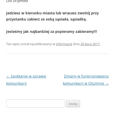
Ola Drzymała
Jedziesz w kierunku miasta lub wracasz zwolnij przy
przystanku zabierz ze sobą sąsiada, sąsiadkę.
Jesteśmy jak najbardziej za popieramy zabieramy!!!
Ten wpis został opublikowany w
informacje
dnia
26 lipca 2017
,
.
Nawigacja
←
Spotkanie w sprawie
Zmiany w funkcjonowaniu
wpisu
komunikacji
komunikacji w Olsztynie
→
Szukaj: