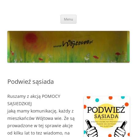
Przejdź
do
Wójtowo
treści
Strona Wójtowa
Menu
Podwieź sąsiada
Ruszamy z akcją POMOCY
SĄSIEDZKIEJ
jaką mamy komunikację, każdy z
mieszkańców Wójtowa wie. Że są
prowadzone w tej sprawie akcje
od kilku lat to tez wiadomo, na