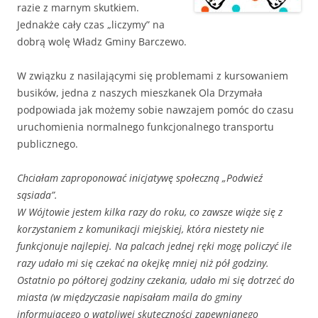
razie z marnym skutkiem.
Jednakże cały czas „liczymy” na
dobrą wolę Władz Gminy Barczewo.
W związku z nasilającymi się problemami z kursowaniem
busików, jedna z naszych mieszkanek Ola Drzymała
podpowiada jak możemy sobie nawzajem pomóc do czasu
uruchomienia normalnego funkcjonalnego transportu
publicznego.
Chciałam zaproponować inicjatywę społeczną „Podwieź
sąsiada”.
W Wójtowie jestem kilka razy do roku, co zawsze wiąże się z
korzystaniem z komunikacji miejskiej, która niestety nie
funkcjonuje najlepiej. Na palcach jednej ręki mogę policzyć ile
razy udało mi się czekać na okejkę mniej niż pół godziny.
Ostatnio po półtorej godziny czekania, udało mi się dotrzeć do
miasta (w międzyczasie napisałam maila do gminy
informującego o wątpliwej skuteczności zapewnianego