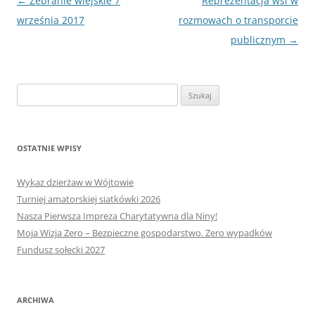
Nawigacja
←
Zebranie wiejskie 7
Reprezentacja wsi w
wpisu
września 2017
rozmowach o transporcie
publicznym
→
Szukaj:
OSTATNIE WPISY
Wykaz dzierżaw w Wójtowie
Turniej amatorskiej siatkówki 2026
Nasza Pierwsza Impreza Charytatywna dla Niny!
Moja Wizja Zero – Bezpieczne gospodarstwo. Zero wypadków
Fundusz sołecki 2027
ARCHIWA