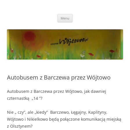
Przejdź
do
Wójtowo
treści
Strona Wójtowa
Menu
Autobusem z Barczewa przez Wójtowo
Autobusem z Barczewa przez Wójtowo, jak dawniej
czternastką „14 ”?
Nie „ czy”, ale „kiedy” Barczewo, Łęgajny, Kaplityny,
Wójtowo i Nikielkowo będą połączone komunikacją miejską
z Olsztynem?