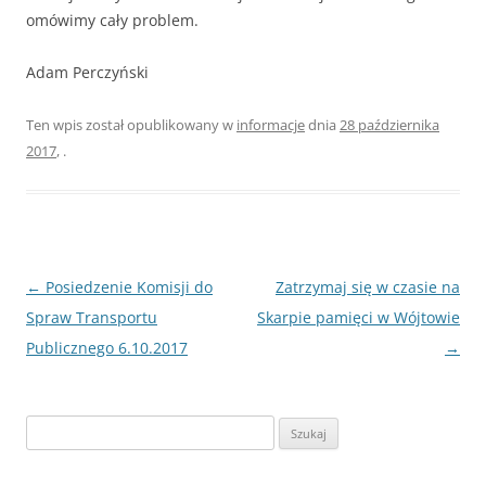
omówimy cały problem.
Adam Perczyński
Ten wpis został opublikowany w
informacje
dnia
28 października
2017
,
.
Nawigacja
←
Posiedzenie Komisji do
Zatrzymaj się w czasie na
wpisu
Spraw Transportu
Skarpie pamięci w Wójtowie
Publicznego 6.10.2017
→
Szukaj: