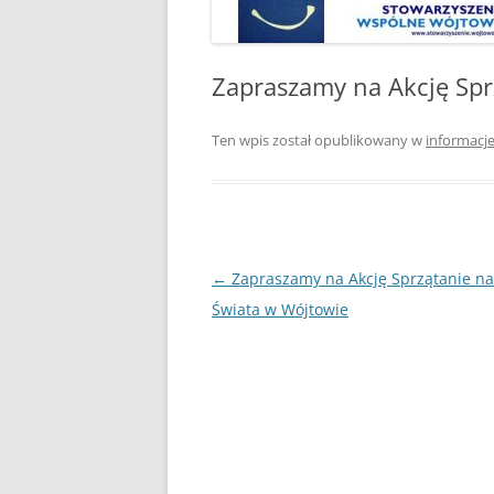
Zapraszamy na Akcję Spr
Ten wpis został opublikowany w
informacj
Nawigacja
←
Zapraszamy na Akcję Sprzątanie n
wpisu
Świata w Wójtowie