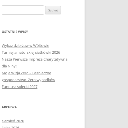
OŁECTWA
PLAN PRACY RM
SOŁECTWO KAPLITYNY
Szukaj:
E-MAPA BARCZEWA
SOŁECTWO NIKIELKOWO
SOŁECTWO ŁĘGAJNY
OSTATNIE WPISY
SOŁECTWO KLEBARK WIELKI
Wykaz dzierżaw w Wójtowie
Turniej amatorskiej siatkówki 2026
Nasza Pierwsza Impreza Charytatywna
dla Niny!
Moja Wizja Zero – Bezpieczne
gospodarstwo. Zero wypadków
Fundusz sołecki 2027
ARCHIWA
sierpień 2026
lipiec 2026