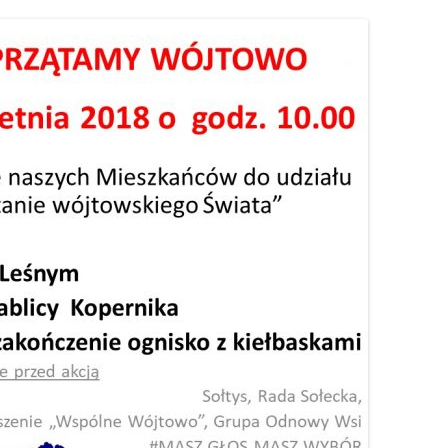
S
ÓJTOWA
WÓJTOWIE
W
WÓJTOWO PO RAZ DRUGI
ODKRYTE
OMUNALNYCH
KOŚCIUSZKOWCY Z WÓJTOWA
OMARYNACH
SIÓDMY ŻOŁNIERZ
…ALE NA GROCHÓWKĘ
POJECHALIŚMY