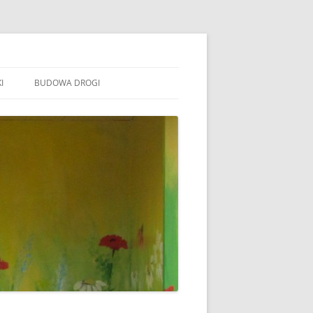
I
BUDOWA DROGI
TOWARZYSZENIE „WSPÓLNE
ÓJTOWO”
B STOWARZYSZENIE WSPÓLNE
ÓJTOWO
B SOŁECTWO WÓJTOWO
ARAFIA WÓJTOWO
LSZTYN
MINA BARCZEWO
DYŻURY RADNYCH