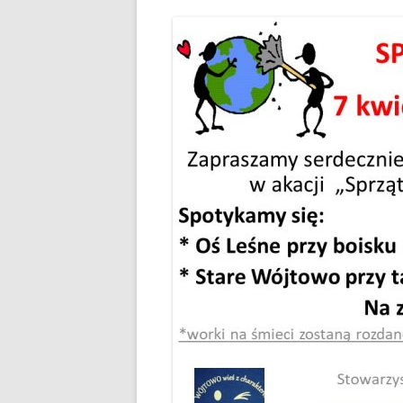
PLAN ODNOWY W
WYKAZ TELEFONÓ
ZAKŁAD USŁUG K
SCHRONISKO W T