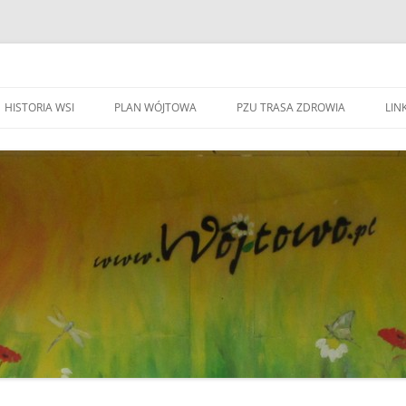
HISTORIA WSI
PLAN WÓJTOWA
PZU TRASA ZDROWIA
LINK
WA WÓJTOWO
HISTORIA WSI
S
W
WÓJTOWO – WIEŚ I PARAFIA
F
KAPLICZKI I KRZYŻE W WÓJTOWIE
W
DO BEATYFIKACJI
F
KANDYDACI NA OŁTARZE
P
YWOZU ŚMIECI
ZWIĄZANI Z WÓJOWEM
O
BO JESTEM STĄD
G
TOWIE
SPOTKANIE W RODZINNYM