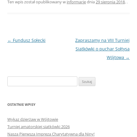
Ten wpis został opublikowany w
informacje
dnia
29 sierpnia 2018
,
.
Nawigacja
←
Fundusz Sołecki
Zapraszamy na VIII Turniej
wpisu
Siatkówki o puchar Sołtysa
Wójtowa
→
Szukaj:
OSTATNIE WPISY
Wykaz dzierżaw w Wójtowie
Turniej amatorskiej siatkówki 2026
Nasza Pierwsza Impreza Charytatywna dla Niny!