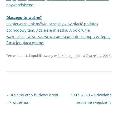
obywatelskiego.
Dlaczego to ważne?
Po pierwsze, tak mówią przepisy – by płacić podatek
dochodowy tam, gdzie się mieszka. A po drugie,
ważniejsze, wówczas wraca on do podatnika poprzez lepiej
funkcjonującą gminę.
Ten wpis został opublikowany w
Bez kategorii
dnia
7 września 2018
,
.
Nawigacja
←
Kolejny etap budowy drogi
13.09.2018 – Odwołane
wpisu
– 7 września
zebranie wiejskie
→