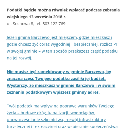
Podatki będzie można również wpłacać podczas zebrania
wiejskiego
13 września 2018 r.
ul. Sosnowa 8, tel. 503 122 769
Jeżeli gmina Barczewo jest miejscem, gdzie mieszkasz i
gdzie chcesz żyć coraz wygodniej i bezpieczniej, rozlicz PIT
w swojej gminie – w ten sposób przekażesz część podatku
na jej rozwój.
Nie musisz być zameldowany w gminie Barczewo, by
znaczna część Twojego podatku zasiliła jej budżet.
Wystarczy, że mieszkasz w gminie Barczewo i w swoim
zeznaniu podatkowym wpiszesz gminny adres.
Twój podatek ma wpływ na poprawę warunków Twojego
życia – budowę dróg, kanalizacji, wodociągów,
unowocześnianie szkolnictwa, rozwój infrastruktury
turystycznej i rekreacyjnej oraz wspieranie społeczeństwa