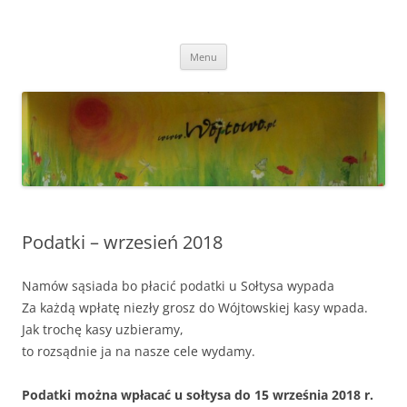
Przejdź
do
Wójtowo
treści
Strona Wójtowa
Menu
Podatki – wrzesień 2018
Namów sąsiada bo płacić podatki u Sołtysa wypada
Za każdą wpłatę niezły grosz do Wójtowskiej kasy wpada.
Jak trochę kasy uzbieramy,
to rozsądnie ja na nasze cele wydamy.
Podatki można wpłacać u sołtysa do 15 września 2018 r.