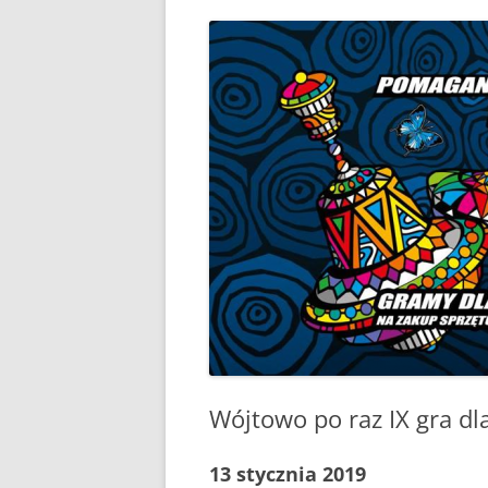
PLAN ODNOWY W
WYKAZ TELEFONÓ
ZAKŁAD USŁUG K
SCHRONISKO W T
Wójtowo po raz IX gra d
13 stycznia 2019