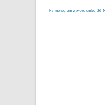
Nawigacja
←
Harmonogram wywozu śmieci 2019
wpisu