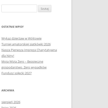
OŁECTWA
PLAN PRACY RM
SOŁECTWO KAPLITYNY
Szukaj:
E-MAPA BARCZEWA
SOŁECTWO NIKIELKOWO
SOŁECTWO ŁĘGAJNY
OSTATNIE WPISY
SOŁECTWO KLEBARK WIELKI
Wykaz dzierżaw w Wójtowie
Turniej amatorskiej siatkówki 2026
Nasza Pierwsza Impreza Charytatywna
dla Niny!
Moja Wizja Zero – Bezpieczne
gospodarstwo. Zero wypadków
Fundusz sołecki 2027
ARCHIWA
sierpień 2026
lipiec 2026