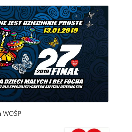
S
ÓJTOWA
WÓJTOWIE
W
WÓJTOWO PO RAZ DRUGI
ODKRYTE
OMUNALNYCH
KOŚCIUSZKOWCY Z WÓJTOWA
OMARYNACH
SIÓDMY ŻOŁNIERZ
…ALE NA GROCHÓWKĘ
POJECHALIŚMY
la WOŚP