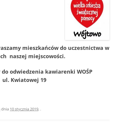
praszamy mieszkańców do uczestnictwa w
ach naszej miejscowości.
y do odwiedzenia kawiarenki WOŚP
 ul. Kwiatowej 19
e
dnia
10 stycznia 2019
,
.