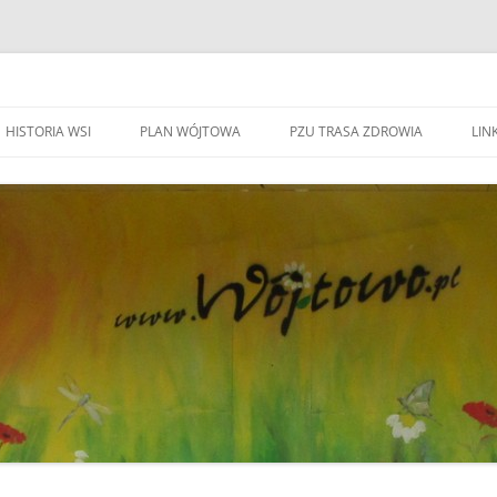
HISTORIA WSI
PLAN WÓJTOWA
PZU TRASA ZDROWIA
LINK
WA WÓJTOWO
HISTORIA WSI
S
W
WÓJTOWO – WIEŚ I PARAFIA
F
KAPLICZKI I KRZYŻE W WÓJTOWIE
W
DO BEATYFIKACJI
F
KANDYDACI NA OŁTARZE
P
YWOZU ŚMIECI
ZWIĄZANI Z WÓJOWEM
O
BO JESTEM STĄD
G
TOWIE
SPOTKANIE W RODZINNYM