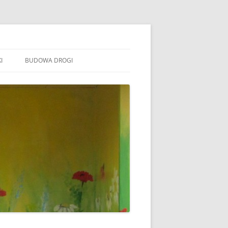
I
BUDOWA DROGI
TOWARZYSZENIE „WSPÓLNE
ÓJTOWO”
B STOWARZYSZENIE WSPÓLNE
ÓJTOWO
B SOŁECTWO WÓJTOWO
ARAFIA WÓJTOWO
LSZTYN
MINA BARCZEWO
DYŻURY RADNYCH