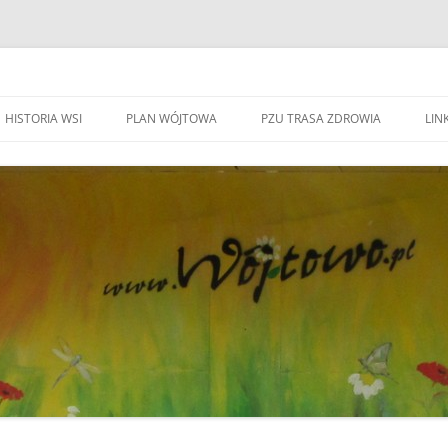
HISTORIA WSI
PLAN WÓJTOWA
PZU TRASA ZDROWIA
LINK
WA WÓJTOWO
HISTORIA WSI
S
W
WÓJTOWO – WIEŚ I PARAFIA
F
KAPLICZKI I KRZYŻE W WÓJTOWIE
W
DO BEATYFIKACJI
F
KANDYDACI NA OŁTARZE
P
YWOZU ŚMIECI
ZWIĄZANI Z WÓJOWEM
O
BO JESTEM STĄD
G
TOWIE
SPOTKANIE W RODZINNYM