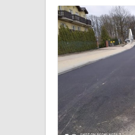
PLAN ODNOWY W
WYKAZ TELEFONÓ
ZAKŁAD USŁUG K
SCHRONISKO W T