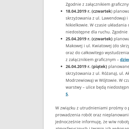
Zgodnie z załącznikiem graficzn
18.04.2019 r. (czwartek
) planow
skrzyżowania z ul. Lawendową) i 
Nikielkowie. W czasie układania
niedostępne dla ruchu. Zgodnie 
25.04.2019 r. (czwartek)
planowan
Makowej i ul. Kwiatowej (do skrz
oraz do całkowitego wystudzenia
z załącznikiem graficznym –
dzie
26.04.2019 r. (piątek)
planowane 
skrzyżowania z ul. Różaną), ul. A
Modrzewiową) w Wójtowie. W cza
warstwy – ulice będą niedostępn
5
.
W związku z utrudnieniami prośmy o
prowadzenia robót oraz nieplanowanie
Jednocześnie informuję, że w/w robot
atmosferycznych i termin ich wykona