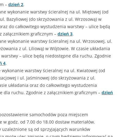
ym –
dzień 2
.
ane wykonanie warstwy ścieralnej na ul. Miętowej (od
ul. Bazyliowej (do skrzyżowania z ul. Wrzosową) w
 oraz do całkowitego wystudzenia warstwy – ulice będą
z załącznikiem graficznym –
dzień 3
.
e wykonanie warstwy ścieralnej na ul. Wrzosowej, ul.
yżowania z ul. Liliową) w Wójtowie. W czasie układania
 warstwy – ulice będą niedostępne dla ruchu. Zgodnie
ń 4
.
wykonanie warstwy ścieralnej na ul. Kwiatowej (od
kacjowej i ul. Jaśminowej (do skrzyżowania z ul.
sie układania oraz do całkowitego wystudzenia
e dla ruchu. Zgodnie z załącznikiem graficznym –
dzień
 pozostawienie samochodów poza miejscem
 w godz. od 7.00 do 18.00 dostaw materiałów.
y uzależnione są od sprzyjających warunków
nia może ulec zmianie, o czym będziemy informować na