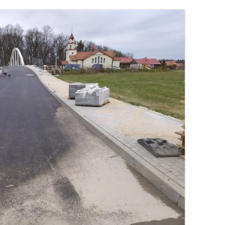
S
ÓJTOWA
WÓJTOWIE
W
WÓJTOWO PO RAZ DRUGI
ODKRYTE
OMUNALNYCH
KOŚCIUSZKOWCY Z WÓJTOWA
OMARYNACH
SIÓDMY ŻOŁNIERZ
…ALE NA GROCHÓWKĘ
POJECHALIŚMY