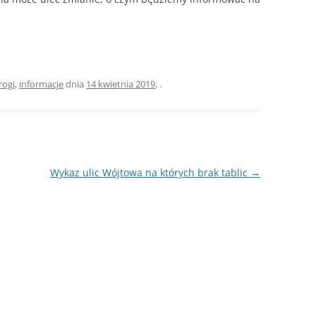
rogi
,
informacje
dnia
14 kwietnia 2019
,
.
Wykaz ulic Wójtowa na których brak tablic
→