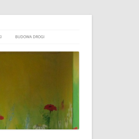
I
BUDOWA DROGI
TOWARZYSZENIE „WSPÓLNE
ÓJTOWO”
B STOWARZYSZENIE WSPÓLNE
ÓJTOWO
B SOŁECTWO WÓJTOWO
ARAFIA WÓJTOWO
LSZTYN
MINA BARCZEWO
DYŻURY RADNYCH