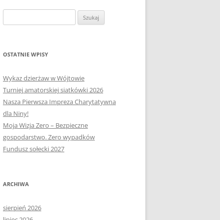
OŁECTWA
PLAN PRACY RM
SOŁECTWO KAPLITYNY
Szukaj:
E-MAPA BARCZEWA
SOŁECTWO NIKIELKOWO
SOŁECTWO ŁĘGAJNY
OSTATNIE WPISY
SOŁECTWO KLEBARK WIELKI
Wykaz dzierżaw w Wójtowie
Turniej amatorskiej siatkówki 2026
Nasza Pierwsza Impreza Charytatywna
dla Niny!
Moja Wizja Zero – Bezpieczne
gospodarstwo. Zero wypadków
Fundusz sołecki 2027
ARCHIWA
sierpień 2026
lipiec 2026