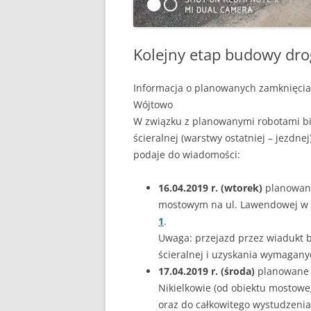
Kolejny etap budowy drog
Informacja o planowanych zamknięciac
Wójtowo
W związku z planowanymi robotami bi
ścieralnej (warstwy ostatniej – jezd
podaje do wiadomości:
16.04.2019 r. (wtorek)
planowane
mostowym na ul. Lawendowej w N
1
.
Uwaga: przejazd przez wiadukt 
ścieralnej i uzyskania wymagany
17.04.2019 r. (środa)
planowane w
Nikielkowie (od obiektu mostowe
oraz do całkowitego wystudzenia