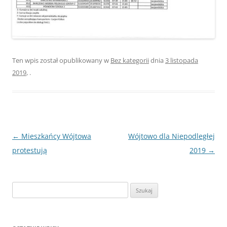
Ten wpis został opublikowany w
Bez kategorii
dnia
3 listopada
2019
,
.
Nawigacja
←
Mieszkańcy Wójtowa
Wójtowo dla Niepodległej
wpisu
protestują
2019
→
Szukaj: