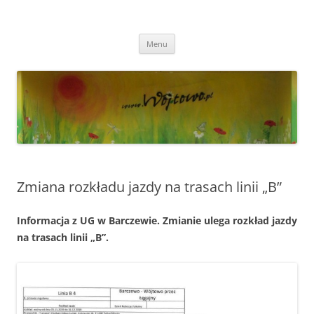
Przejdź
do
Wójtowo
treści
Strona Wójtowa
Menu
Zmiana rozkładu jazdy na trasach linii „B”
Informacja z UG w Barczewie. Zmianie ulega rozkład jazdy
na trasach linii „B”.