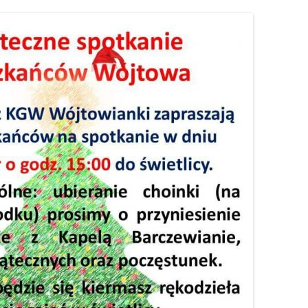
S
ÓJTOWA
WÓJTOWIE
W
WÓJTOWO PO RAZ DRUGI
ODKRYTE
OMUNALNYCH
KOŚCIUSZKOWCY Z WÓJTOWA
OMARYNACH
SIÓDMY ŻOŁNIERZ
…ALE NA GROCHÓWKĘ
POJECHALIŚMY