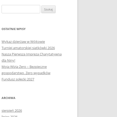
OŁECTWA
PLAN PRACY RM
SOŁECTWO KAPLITYNY
Szukaj:
E-MAPA BARCZEWA
SOŁECTWO NIKIELKOWO
SOŁECTWO ŁĘGAJNY
OSTATNIE WPISY
SOŁECTWO KLEBARK WIELKI
Wykaz dzierżaw w Wójtowie
Turniej amatorskiej siatkówki 2026
Nasza Pierwsza Impreza Charytatywna
dla Niny!
Moja Wizja Zero – Bezpieczne
gospodarstwo. Zero wypadków
Fundusz sołecki 2027
ARCHIWA
sierpień 2026
lipiec 2026