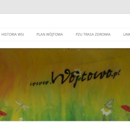
HISTORIA WSI
PLAN WÓJTOWA
PZU TRASA ZDROWIA
LINK
WA WÓJTOWO
HISTORIA WSI
S
W
WÓJTOWO – WIEŚ I PARAFIA
F
KAPLICZKI I KRZYŻE W WÓJTOWIE
W
DO BEATYFIKACJI
F
KANDYDACI NA OŁTARZE
P
YWOZU ŚMIECI
ZWIĄZANI Z WÓJOWEM
O
BO JESTEM STĄD
G
TOWIE
SPOTKANIE W RODZINNYM