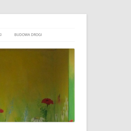
I
BUDOWA DROGI
TOWARZYSZENIE „WSPÓLNE
ÓJTOWO”
B STOWARZYSZENIE WSPÓLNE
ÓJTOWO
B SOŁECTWO WÓJTOWO
ARAFIA WÓJTOWO
LSZTYN
MINA BARCZEWO
DYŻURY RADNYCH