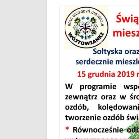
PLAN ODNOWY W
WYKAZ TELEFONÓ
ZAKŁAD USŁUG K
SCHRONISKO W T