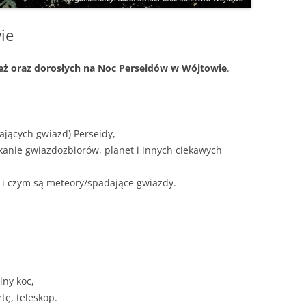
ie
ież oraz dorosłych na Noc Perseidów w Wójtowie
.
jących gwiazd) Perseidy,
anie gwiazdozbiorów, planet i innych ciekawych
ą i czym są meteory/spadające gwiazdy.
lny koc,
etę, teleskop.