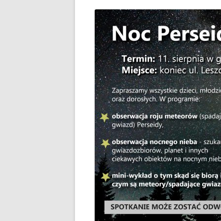
PLAN ODNOWY W
WYKAZ TELEFONÓ
ZAKŁAD USŁUG K
SCHRONISKO W T