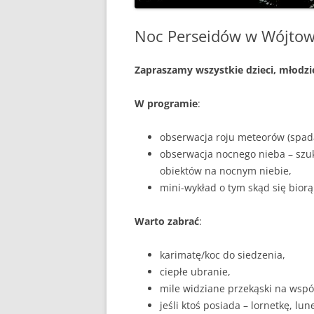
Noc Perseidów w Wójtow
Zapraszamy wszystkie dzieci, młodz
W programie
:
obserwacja roju meteorów (spada
obserwacja nocnego nieba – szuk
obiektów na nocnym niebie,
mini-wykład o tym skąd się bior
Warto zabrać
:
karimatę/koc do siedzenia,
ciepłe ubranie,
mile widziane przekąski na wspó
jeśli ktoś posiada – lornetkę, lun