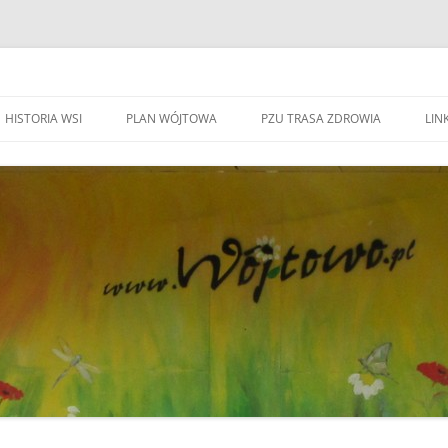
HISTORIA WSI
PLAN WÓJTOWA
PZU TRASA ZDROWIA
LINK
WA WÓJTOWO
HISTORIA WSI
S
W
WÓJTOWO – WIEŚ I PARAFIA
F
KAPLICZKI I KRZYŻE W WÓJTOWIE
W
DO BEATYFIKACJI
F
KANDYDACI NA OŁTARZE
P
YWOZU ŚMIECI
ZWIĄZANI Z WÓJOWEM
O
BO JESTEM STĄD
G
TOWIE
SPOTKANIE W RODZINNYM