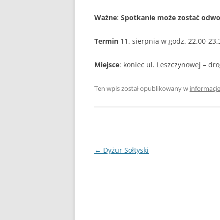
Ważne
:
Spotkanie może zostać odwo
Termin
11. sierpnia w godz. 22.00-23.
Miejsce
: koniec ul. Leszczynowej – d
Ten wpis został opublikowany w
informacj
Nawigacja
←
Dyżur Sołtyski
wpisu