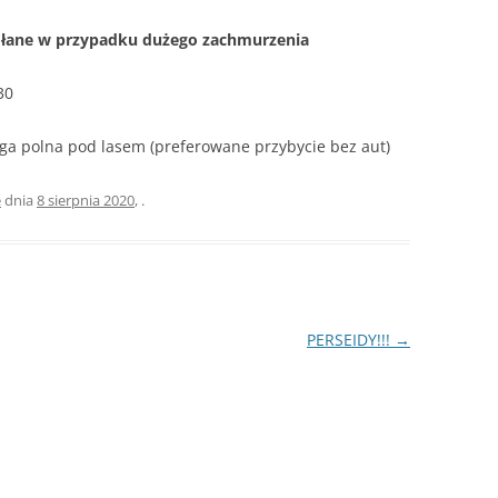
łane w przypadku dużego zachmurzenia
30
roga polna pod lasem (preferowane przybycie bez aut)
e
dnia
8 sierpnia 2020
,
.
PERSEIDY!!!
→