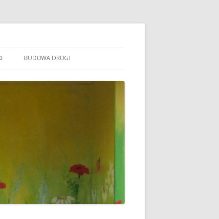
I
BUDOWA DROGI
TOWARZYSZENIE „WSPÓLNE
ÓJTOWO”
B STOWARZYSZENIE WSPÓLNE
ÓJTOWO
B SOŁECTWO WÓJTOWO
ARAFIA WÓJTOWO
LSZTYN
MINA BARCZEWO
DYŻURY RADNYCH