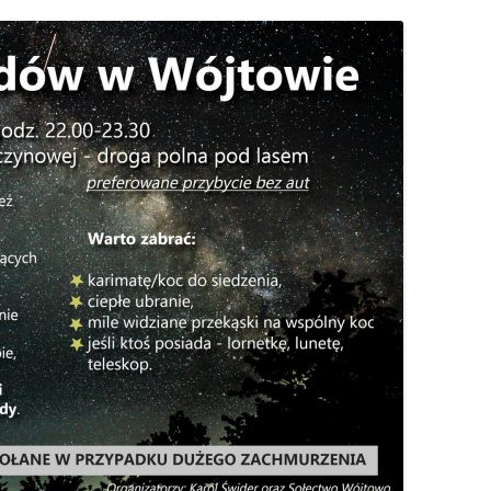
S
ÓJTOWA
WÓJTOWIE
W
WÓJTOWO PO RAZ DRUGI
ODKRYTE
OMUNALNYCH
KOŚCIUSZKOWCY Z WÓJTOWA
OMARYNACH
SIÓDMY ŻOŁNIERZ
…ALE NA GROCHÓWKĘ
POJECHALIŚMY