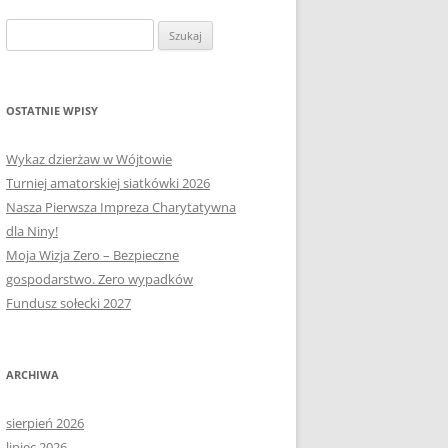
OŁECTWA
PLAN PRACY RM
SOŁECTWO KAPLITYNY
Szukaj:
E-MAPA BARCZEWA
SOŁECTWO NIKIELKOWO
SOŁECTWO ŁĘGAJNY
OSTATNIE WPISY
SOŁECTWO KLEBARK WIELKI
Wykaz dzierżaw w Wójtowie
Turniej amatorskiej siatkówki 2026
Nasza Pierwsza Impreza Charytatywna
dla Niny!
Moja Wizja Zero – Bezpieczne
gospodarstwo. Zero wypadków
Fundusz sołecki 2027
ARCHIWA
sierpień 2026
lipiec 2026