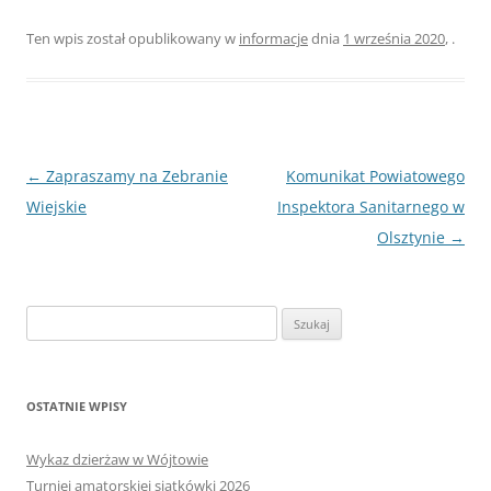
Ten wpis został opublikowany w
informacje
dnia
1 września 2020
,
.
Nawigacja
←
Zapraszamy na Zebranie
Komunikat Powiatowego
wpisu
Wiejskie
Inspektora Sanitarnego w
Olsztynie
→
Szukaj:
OSTATNIE WPISY
Wykaz dzierżaw w Wójtowie
Turniej amatorskiej siatkówki 2026