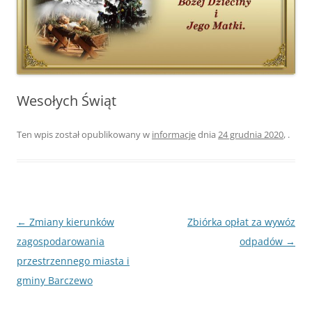
Wesołych Świąt
Ten wpis został opublikowany w
informacje
dnia
24 grudnia 2020
,
.
Nawigacja
←
Zmiany kierunków
Zbiórka opłat za wywóz
wpisu
zagospodarowania
odpadów
→
przestrzennego miasta i
gminy Barczewo