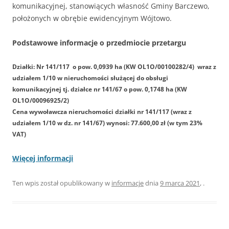
komunikacyjnej, stanowiących własność Gminy Barczewo,
położonych w obrębie ewidencyjnym Wójtowo.
Podstawowe informacje o przedmiocie przetargu
Działki: Nr 141/117 o pow. 0,0939 ha (KW OL1O/00100282/4) wraz z
udziałem 1/10 w nieruchomości służącej do obsługi
komunikacyjnej tj. działce nr 141/67 o pow. 0,1748 ha (KW
OL1O/00096925/2)
Cena wywoławcza nieruchomości działki nr 141/117 (wraz z
udziałem 1/10 w dz. nr 141/67) wynosi: 77.600,00 zł (w tym 23%
VAT)
Więcej informacji
Ten wpis został opublikowany w
informacje
dnia
9 marca 2021
,
.