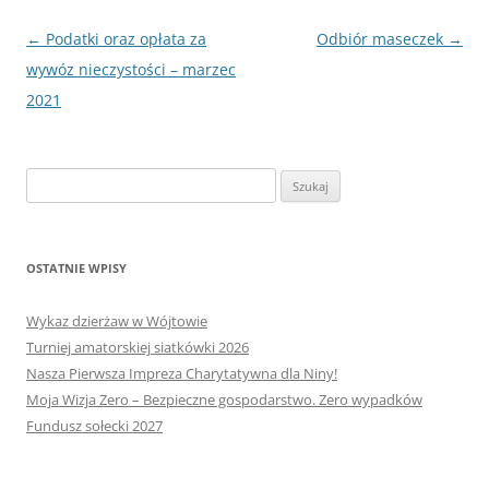
Nawigacja
←
Podatki oraz opłata za
Odbiór maseczek
→
wpisu
wywóz nieczystości – marzec
2021
Szukaj:
OSTATNIE WPISY
Wykaz dzierżaw w Wójtowie
Turniej amatorskiej siatkówki 2026
Nasza Pierwsza Impreza Charytatywna dla Niny!
Moja Wizja Zero – Bezpieczne gospodarstwo. Zero wypadków
Fundusz sołecki 2027