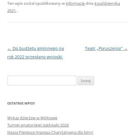
Ten wpis został opublikowany w
informacje
dnia
4 października
2021
,
.
Nawigacja
←
Do budżetu gminnego na
Teatr „Poruszenia”
→
wpisu
rok 2022 przesłano wnioski:
Szukaj:
OSTATNIE WPISY
Wykaz dzierżaw w Wójtowie
Turniej amatorskiej siatkówki 2026
Nasza Pierwsza Impreza Charytatywna dla Niny!