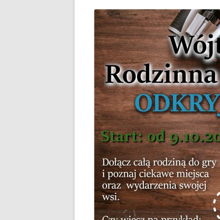
PLAN ODNOWY W
WYKAZ TELEFONÓ
ZAKŁAD USŁUG K
SCHRONISKO W T