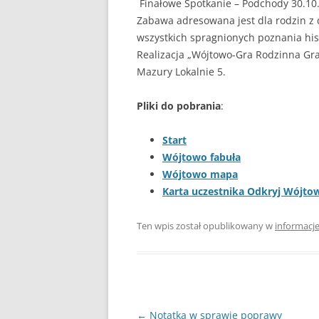
Finałowe Spotkanie – Podchody 30.10.2
Zabawa adresowana jest dla rodzin z 
wszystkich spragnionych poznania his
Realizacja „Wójtowo-Gra Rodzinna G
Mazury Lokalnie 5.
Pliki do pobrania
:
Start
Wójtowo fabuła
Wójtowo
mapa
Karta uczestnika Odkryj Wójto
Ten wpis został opublikowany w
informacj
Nawigacja
←
Notatka w sprawie poprawy