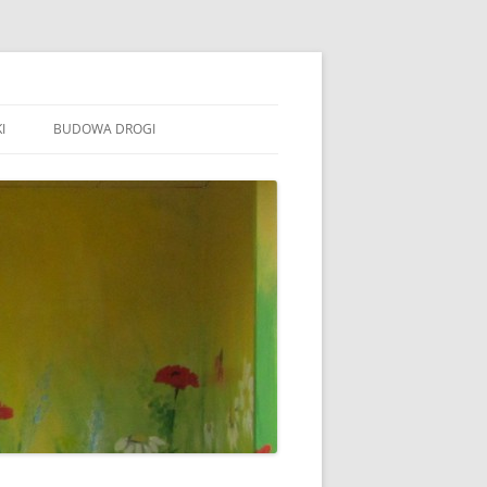
I
BUDOWA DROGI
TOWARZYSZENIE „WSPÓLNE
ÓJTOWO”
B STOWARZYSZENIE WSPÓLNE
ÓJTOWO
B SOŁECTWO WÓJTOWO
ARAFIA WÓJTOWO
LSZTYN
MINA BARCZEWO
DYŻURY RADNYCH