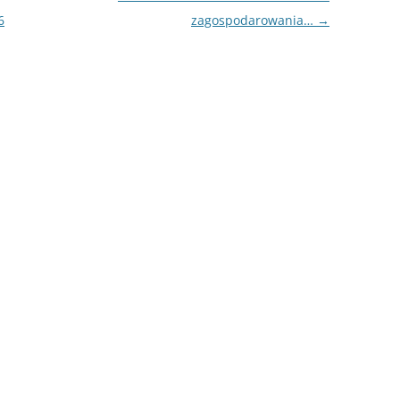
6
zagospodarowania…
→