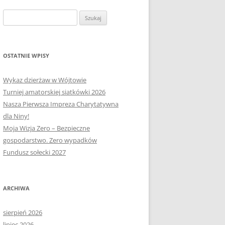
OŁECTWA
PLAN PRACY RM
SOŁECTWO KAPLITYNY
Szukaj:
E-MAPA BARCZEWA
SOŁECTWO NIKIELKOWO
SOŁECTWO ŁĘGAJNY
OSTATNIE WPISY
SOŁECTWO KLEBARK WIELKI
Wykaz dzierżaw w Wójtowie
Turniej amatorskiej siatkówki 2026
Nasza Pierwsza Impreza Charytatywna
dla Niny!
Moja Wizja Zero – Bezpieczne
gospodarstwo. Zero wypadków
Fundusz sołecki 2027
ARCHIWA
sierpień 2026
lipiec 2026