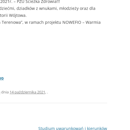
021r. – PZU Ścieżka Zdrowia!!!
dziećmi, dziadków z wnukami, młodzieży oraz dla
torii Wójtowa.
ra Terenowa”, w ramach projektu NOWEFIO – Warmia
wo
e
dnia
14 października 2021
,
.
Studium uwarunkowań i kierunków