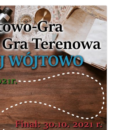
S
ÓJTOWA
WÓJTOWIE
W
WÓJTOWO PO RAZ DRUGI
ODKRYTE
OMUNALNYCH
KOŚCIUSZKOWCY Z WÓJTOWA
OMARYNACH
SIÓDMY ŻOŁNIERZ
…ALE NA GROCHÓWKĘ
POJECHALIŚMY