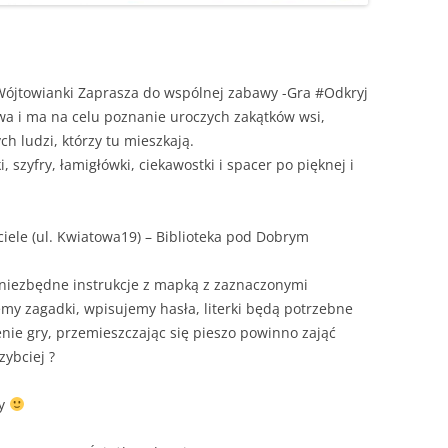
Wójtowianki Zaprasza do wspólnej zabawy -Gra #Odkryj
a i ma na celu poznanie uroczych zakątków wsi,
ch ludzi, którzy tu mieszkają.
 szyfry, łamigłówki, ciekawostki i spacer po pięknej i
iele (ul. Kwiatowa19) – Biblioteka pod Dobrym
 niezbędne instrukcje z mapką z zaznaczonymi
y zagadki, wpisujemy hasła, literki będą potrzebne
nie gry, przemieszczając się pieszo powinno zająć
ybciej ?
dy