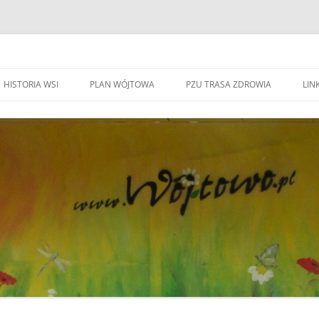
HISTORIA WSI
PLAN WÓJTOWA
PZU TRASA ZDROWIA
LINK
WA WÓJTOWO
HISTORIA WSI
S
W
WÓJTOWO – WIEŚ I PARAFIA
F
KAPLICZKI I KRZYŻE W WÓJTOWIE
W
DO BEATYFIKACJI
F
KANDYDACI NA OŁTARZE
P
YWOZU ŚMIECI
ZWIĄZANI Z WÓJOWEM
O
BO JESTEM STĄD
G
TOWIE
SPOTKANIE W RODZINNYM