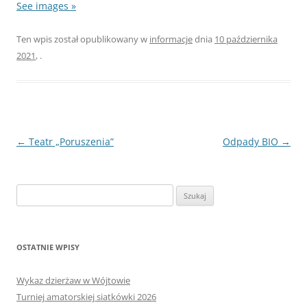
See images »
Ten wpis został opublikowany w
informacje
dnia
10 października
2021
,
.
Nawigacja
←
Teatr „Poruszenia”
Odpady BIO
→
wpisu
Szukaj:
OSTATNIE WPISY
Wykaz dzierżaw w Wójtowie
Turniej amatorskiej siatkówki 2026