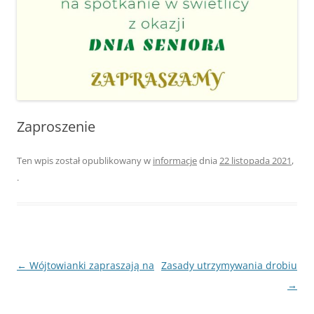
Zaproszenie
Ten wpis został opublikowany w
informacje
dnia
22 listopada 2021
,
.
Nawigacja
←
Wójtowianki zapraszają na
Zasady utrzymywania drobiu
wpisu
→