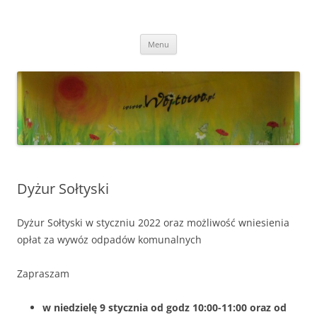
Przejdź
do
Wójtowo
treści
Strona Wójtowa
Menu
Dyżur Sołtyski
Dyżur Sołtyski w styczniu 2022 oraz możliwość wniesienia
opłat za wywóz odpadów komunalnych
Zapraszam
w niedzielę 9 stycznia od godz 10:00-11:00 oraz od