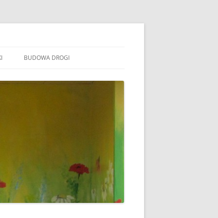
I
BUDOWA DROGI
TOWARZYSZENIE „WSPÓLNE
ÓJTOWO”
B STOWARZYSZENIE WSPÓLNE
ÓJTOWO
B SOŁECTWO WÓJTOWO
ARAFIA WÓJTOWO
LSZTYN
MINA BARCZEWO
DYŻURY RADNYCH