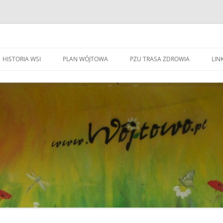
HISTORIA WSI
PLAN WÓJTOWA
PZU TRASA ZDROWIA
LINK
WA WÓJTOWO
HISTORIA WSI
S
W
WÓJTOWO – WIEŚ I PARAFIA
F
KAPLICZKI I KRZYŻE W WÓJTOWIE
W
DO BEATYFIKACJI
F
KANDYDACI NA OŁTARZE
P
YWOZU ŚMIECI
ZWIĄZANI Z WÓJOWEM
O
BO JESTEM STĄD
G
TOWIE
SPOTKANIE W RODZINNYM