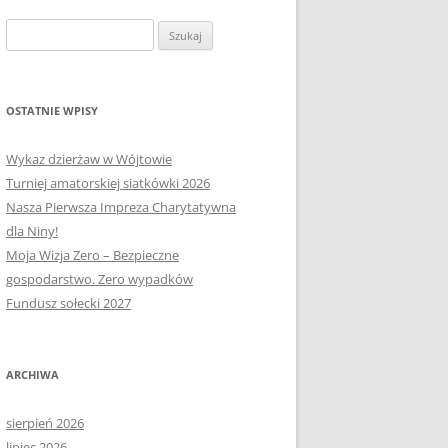
OŁECTWA
PLAN PRACY RM
SOŁECTWO KAPLITYNY
Szukaj:
E-MAPA BARCZEWA
SOŁECTWO NIKIELKOWO
SOŁECTWO ŁĘGAJNY
OSTATNIE WPISY
SOŁECTWO KLEBARK WIELKI
Wykaz dzierżaw w Wójtowie
Turniej amatorskiej siatkówki 2026
Nasza Pierwsza Impreza Charytatywna
dla Niny!
Moja Wizja Zero – Bezpieczne
gospodarstwo. Zero wypadków
Fundusz sołecki 2027
ARCHIWA
sierpień 2026
lipiec 2026