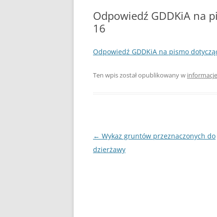
PLAN ODNOWY W
Odpowiedź GDDKiA na pi
16
WYKAZ TELEFONÓ
Odpowiedź GDDKiA na pismo dotycząc
ZAKŁAD USŁUG K
SCHRONISKO W T
Ten wpis został opublikowany w
informacj
Nawigacja
←
Wykaz gruntów przeznaczonych do
wpisu
dzierżawy