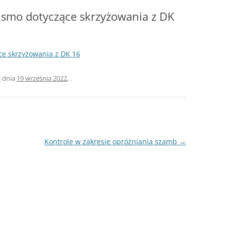
S
ÓJTOWA
WÓJTOWIE
smo dotyczące skrzyżowania z DK
W
WÓJTOWO PO RAZ DRUGI
ODKRYTE
e skrzyżowania z DK 16
OMUNALNYCH
KOŚCIUSZKOWCY Z WÓJTOWA
OMARYNACH
e
dnia
19 września 2022
,
.
SIÓDMY ŻOŁNIERZ
…ALE NA GROCHÓWKĘ
POJECHALIŚMY
Kontrole w zakresie opróżniania szamb
→