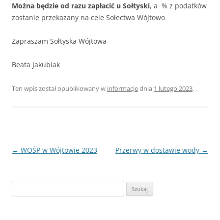
Można będzie od razu zapłacić u Sołtyski
, a % z podatków
zostanie przekazany na cele Sołectwa Wójtowo
Zapraszam Sołtyska Wójtowa
Beata Jakubiak
Ten wpis został opublikowany w
informacje
dnia
1 lutego 2023
,
.
Nawigacja
←
WOŚP w Wójtowie 2023
Przerwy w dostawie wody
→
wpisu
Szukaj: