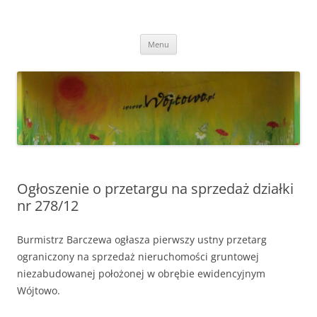
Przejdź
do
Wójtowo
treści
Strona Wójtowa
Menu
Ogłoszenie o przetargu na sprzedaż działki
nr 278/12
Burmistrz Barczewa ogłasza pierwszy ustny przetarg
ograniczony na sprzedaż nieruchomości gruntowej
niezabudowanej położonej w obrębie ewidencyjnym
Wójtowo.