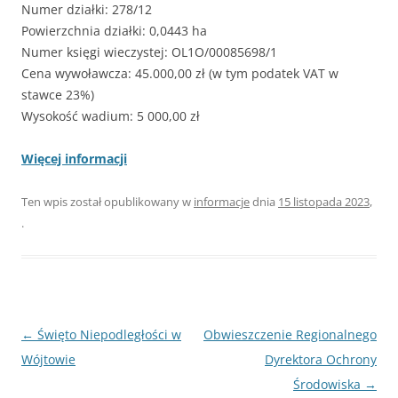
Numer działki: 278/12
Powierzchnia działki: 0,0443 ha
Numer księgi wieczystej: OL1O/00085698/1
Cena wywoławcza: 45.000,00 zł (w tym podatek VAT w
stawce 23%)
Wysokość wadium: 5 000,00 zł
Więcej informacji
Ten wpis został opublikowany w
informacje
dnia
15 listopada 2023
,
.
Nawigacja
←
Święto Niepodległości w
Obwieszczenie Regionalnego
wpisu
Wójtowie
Dyrektora Ochrony
Środowiska
→