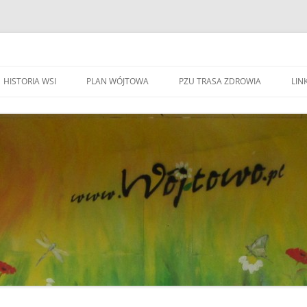
HISTORIA WSI
PLAN WÓJTOWA
PZU TRASA ZDROWIA
LINK
WA WÓJTOWO
HISTORIA WSI
S
W
WÓJTOWO – WIEŚ I PARAFIA
F
KAPLICZKI I KRZYŻE W WÓJTOWIE
W
DO BEATYFIKACJI
F
KANDYDACI NA OŁTARZE
P
YWOZU ŚMIECI
ZWIĄZANI Z WÓJOWEM
O
BO JESTEM STĄD
G
TOWIE
SPOTKANIE W RODZINNYM