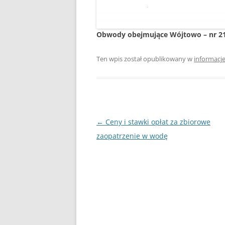
Obwody obejmujące Wójtowo – nr 21
Ten wpis został opublikowany w
informacj
Nawigacja
←
Ceny i stawki opłat za zbiorowe
wpisu
zaopatrzenie w wodę