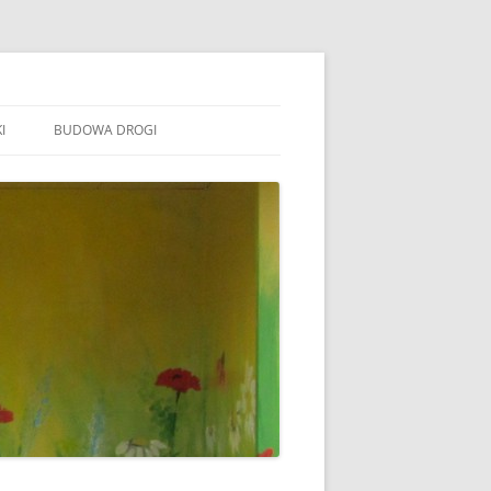
I
BUDOWA DROGI
TOWARZYSZENIE „WSPÓLNE
ÓJTOWO”
B STOWARZYSZENIE WSPÓLNE
ÓJTOWO
B SOŁECTWO WÓJTOWO
ARAFIA WÓJTOWO
LSZTYN
MINA BARCZEWO
DYŻURY RADNYCH