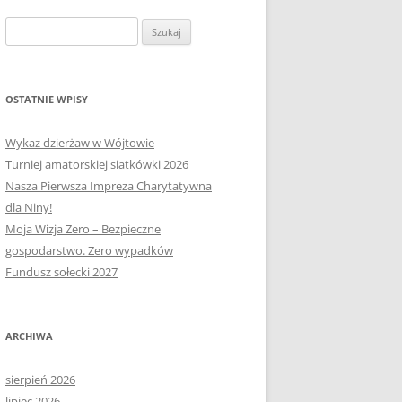
OŁECTWA
PLAN PRACY RM
SOŁECTWO KAPLITYNY
Szukaj:
E-MAPA BARCZEWA
SOŁECTWO NIKIELKOWO
SOŁECTWO ŁĘGAJNY
OSTATNIE WPISY
SOŁECTWO KLEBARK WIELKI
Wykaz dzierżaw w Wójtowie
Turniej amatorskiej siatkówki 2026
Nasza Pierwsza Impreza Charytatywna
dla Niny!
Moja Wizja Zero – Bezpieczne
gospodarstwo. Zero wypadków
Fundusz sołecki 2027
ARCHIWA
sierpień 2026
lipiec 2026